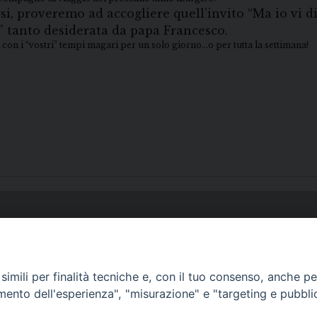
rsi, proveremo ad accogliere quell’invito “Ma io vi 
ta” tanto desiderata da papa Francesco.
 con i “vostri” tempi magari per un solo giorno…o per tutta la settimana!
imili per finalità tecniche e, con il tuo consenso, anche per 
amento dell'esperienza", "misurazione" e "targeting e pubbli