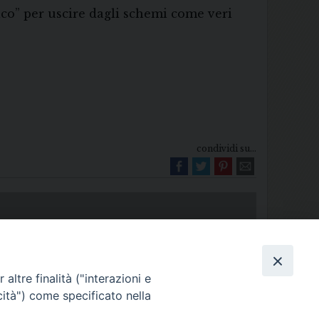
dico” per uscire dagli schemi come veri
condividi su...
altre finalità ("interazioni e
cità") come specificato nella