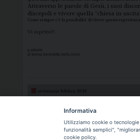
Attraverso le parole di Gesù, i suoi disco
discepoli e vivere quella “chiesa in usci
Come sempre c’è la possibilità’ di vivere questa esperienza
Vi aspetto!!!
p.alberto
di teresa benedetta della croce
settimana-biblica-2016
Informativa
Utilizziamo cookie o tecnologie s
funzionalità semplici", "miglior
cookie policy.