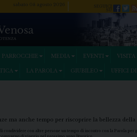
sabato 08 agosto 2026
Facebo
Twi
PARROCCHIE
MEDIA
EVENTI
VISITA
TICA
LA PAROLA
GIUBILEO
UFFICI D
nze ma anche tempo per riscoprire la bellezza della
ità di condividere con altre persone un tempo di incontro con la Parola per 
compagno di viaggio nel prossimo anno liturgico.