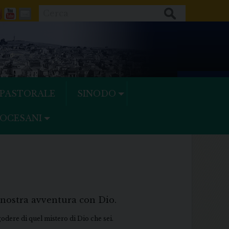
Cerca
ok
tter
Feeds
Youtube
Mail
 PASTORALE
SINODO
IOCESANI
 nostra avventura con Dio.
godere di quel mistero di Dio che sei.