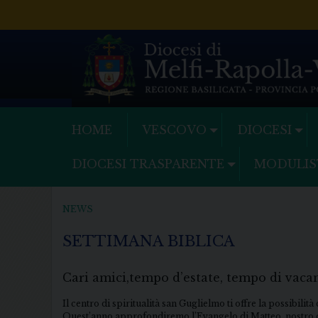
Skip
to
content
HOME
VESCOVO
DIOCESI
DIOCESI TRASPARENTE
MODULIS
NEWS
SETTIMANA BIBLICA
Cari amici,tempo d’estate, tempo di vaca
Il centro di spiritualità san Guglielmo ti offre la possibil
Quest’anno approfondiremo l’Evangelo di Matteo, nostro 