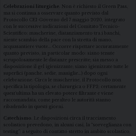
Celebrazioni liturgiche
. Non è richiesto il Green Pass,
ma si continua a osservare quanto previsto dal
Protocollo CEI-Governo del 7 maggio 2020, integrato
con le successive indicazioni del Comitato Tecnico-
Scientifico: mascherine, distanziamento tra i banchi,
niente scambio della pace con la stretta di mano,
acquasantiere vuote… Occorre rispettare accuratamente
quanto previsto, in particolar modo: siano tenute
scrupolosamente le distanze prescritte; sia messo a
disposizione il gel igienizzante; siano igienizzate tutte le
superfici (panche, sedie, maniglie…) dopo ogni
celebrazione. Circa le mascherine, il Protocollo non
specifica la tipologia, se chirurgica o FFP2; certamente
quest’ultima ha un elevato potere filtrante e viene
raccomandata, come peraltro le autorità stanno
ribadendo in questi giorni.
Catechismo
. Le disposizioni circa il tracciamento
scolastico prevedono, in alcuni casi, la “sorveglianza con
testing”: a seguito di contatto stretto in ambito scolastico,