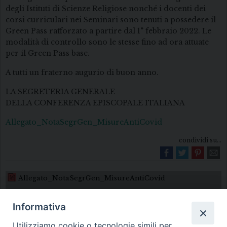
degli Istituti di Scienze Religiose nonché i docenti dei
corsi curriculari nei Seminari sono tenuti a possedere il
Green Pass rafforzato a partire dal 1° febbraio 2022. Le
modalità di controllo sono le stesse fino ad ora attuate
per il Green Pass base.
A tutti un fraterno augurio di buon anno.
LA SEGRETERIA GENERALE
DELLA CONFERENZA EPISCOPALE ITALIANA
Allegato_NotaSegrGen_MisureAntiCovid
condividi su...
Allegato_NotaSegrGen_MisureAntiCovid
Informativa
Utilizziamo cookie o tecnologie simili per