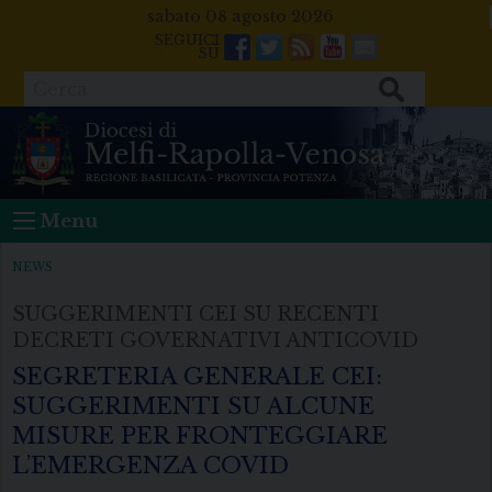
Skip
sabato 08 agosto 2026
to
Facebook
Twitter
Feeds
Youtube
Mail
content
Cerca
Menu
NEWS
SUGGERIMENTI CEI SU RECENTI
DECRETI GOVERNATIVI ANTICOVID
SEGRETERIA GENERALE CEI:
SUGGERIMENTI SU ALCUNE
MISURE PER FRONTEGGIARE
L’EMERGENZA COVID