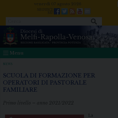
Skip
venerdì 07 agosto 2026
to
Facebook
Twitter
Feeds
Youtube
Mail
content
Cerca
Menu
NEWS
SCUOLA DI FORMAZIONE PER
OPERATORI DI PASTORALE
FAMILIARE
Primo livello – anno 2021/2022
La