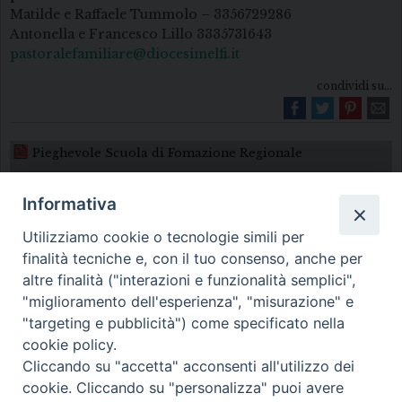
Matilde e Raffaele Tummolo – 3356729286
Antonella e Francesco Lillo 3335731643
pastoralefamiliare@diocesimelfi.it
condividi su...
Pieghevole Scuola di Fomazione Regionale
Informativa
Utilizziamo cookie o tecnologie simili per
finalità tecniche e, con il tuo consenso, anche per
altre finalità ("interazioni e funzionalità semplici",
"miglioramento dell'esperienza", "misurazione" e
Diocesi di Melfi Rapolla Venosa
"targeting e pubblicità") come specificato nella
cookie policy.
• Largo Duomo, 12 - 85025 MELFI (PZ) •
Cliccando su "accetta" acconsenti all'utilizzo dei
Tel. 0972238604
cookie. Cliccando su "personalizza" puoi avere