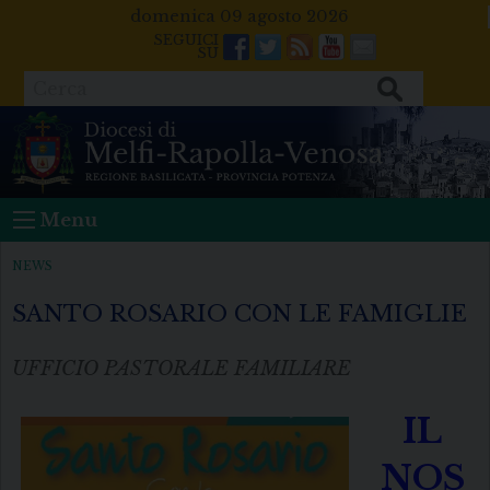
Skip
domenica 09 agosto 2026
to
Facebook
Twitter
Feeds
Youtube
Mail
content
Cerca
Menu
NEWS
SANTO ROSARIO CON LE FAMIGLIE
UFFICIO PASTORALE FAMILIARE
IL
NOS