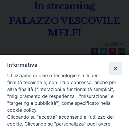
In streaming
PALAZZO VESCOVILE
MELFI
condividi su...
Informativa
Utilizziamo cookie o tecnologie simili per
finalità tecniche e, con il tuo consenso, anche per
altre finalità ("interazioni e funzionalità semplici",
"miglioramento dell'esperienza", "misurazione" e
Diocesi di Melfi Rapolla Venosa
"targeting e pubblicità") come specificato nella
cookie policy.
• Largo Duomo, 12 - 85025 MELFI (PZ) •
Cliccando su "accetta" acconsenti all'utilizzo dei
Tel. 0972238604
cookie. Cliccando su "personalizza" puoi avere