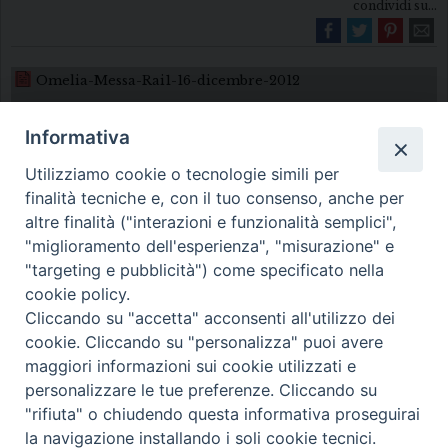
condividi su...
Omelia-Messa-Rai1-16-dicembre-2012
Informativa
Utilizziamo cookie o tecnologie simili per
finalità tecniche e, con il tuo consenso, anche per
altre finalità ("interazioni e funzionalità semplici",
"miglioramento dell'esperienza", "misurazione" e
Diocesi di Melfi Rapolla Venosa
"targeting e pubblicità") come specificato nella
cookie policy.
• Largo Duomo, 12 - 85025 MELFI (PZ) •
Cliccando su "accetta" acconsenti all'utilizzo dei
Tel. 0972238604
cookie. Cliccando su "personalizza" puoi avere
PEC ufficiale della Diocesi:
maggiori informazioni sui cookie utilizzati e
personalizzare le tue preferenze. Cliccando su
diocesi.melfi_rapolla_venosa@legalmail.it
"rifiuta" o chiudendo questa informativa proseguirai
la navigazione installando i soli cookie tecnici.