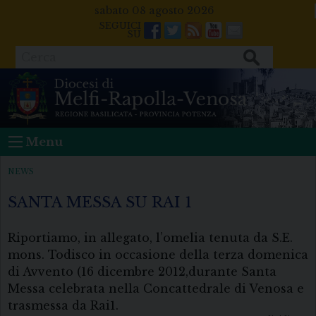
Skip
sabato 08 agosto 2026
to
Facebook
Twitter
Feeds
Youtube
Mail
content
Cerca
Menu
NEWS
SANTA MESSA SU RAI 1
Riportiamo, in allegato, l’omelia tenuta da S.E.
mons. Todisco in occasione della terza domenica
di Avvento (16 dicembre 2012,durante Santa
Messa celebrata nella Concattedrale di Venosa e
trasmessa da Rai1.