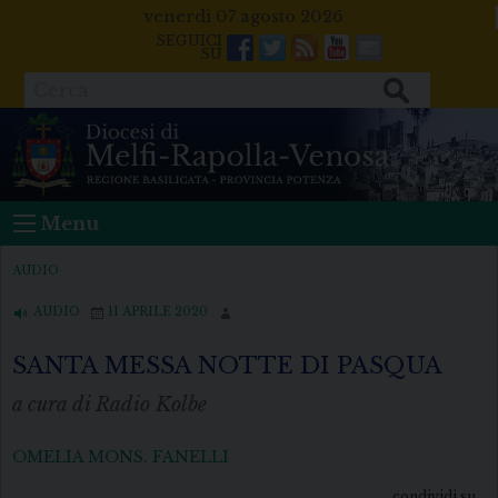
Skip
venerdì 07 agosto 2026
to
Facebook
Twitter
Feeds
Youtube
Mail
content
Cerca
Menu
AUDIO
AUDIO
11 APRILE 2020
SANTA MESSA NOTTE DI PASQUA
a cura di Radio Kolbe
OMELIA MONS. FANELLI
condividi su...