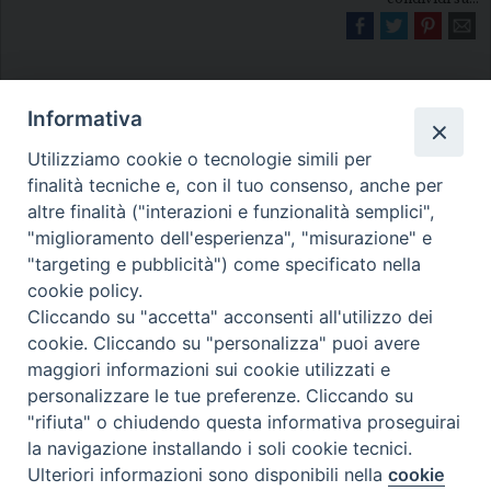
Informativa
Utilizziamo cookie o tecnologie simili per
finalità tecniche e, con il tuo consenso, anche per
altre finalità ("interazioni e funzionalità semplici",
Diocesi di Melfi Rapolla Venosa
"miglioramento dell'esperienza", "misurazione" e
• Largo Duomo, 12 - 85025 MELFI (PZ) •
"targeting e pubblicità") come specificato nella
cookie policy.
Tel. 0972238604
Cliccando su "accetta" acconsenti all'utilizzo dei
PEC ufficiale della Diocesi:
cookie. Cliccando su "personalizza" puoi avere
diocesi.melfi_rapolla_venosa@legalmail.it
maggiori informazioni sui cookie utilizzati e
personalizzare le tue preferenze. Cliccando su
"rifiuta" o chiudendo questa informativa proseguirai
la navigazione installando i soli cookie tecnici.
Ulteriori informazioni sono disponibili nella
cookie
Preferenze Cookie