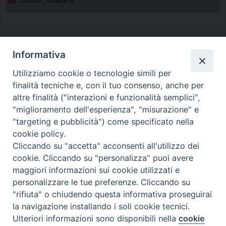
Saluto_Sindaco
Informativa
Utilizziamo cookie o tecnologie simili per
finalità tecniche e, con il tuo consenso, anche per
Diocesi di Melfi Rapolla Venosa
altre finalità ("interazioni e funzionalità semplici",
"miglioramento dell'esperienza", "misurazione" e
• Largo Duomo, 12 - 85025 MELFI (PZ) •
"targeting e pubblicità") come specificato nella
Tel. 0972238604
cookie policy.
PEC ufficiale della Diocesi:
Cliccando su "accetta" acconsenti all'utilizzo dei
cookie. Cliccando su "personalizza" puoi avere
diocesi.melfi_rapolla_venosa@legalmail.it
maggiori informazioni sui cookie utilizzati e
personalizzare le tue preferenze. Cliccando su
"rifiuta" o chiudendo questa informativa proseguirai
la navigazione installando i soli cookie tecnici.
Ulteriori informazioni sono disponibili nella
cookie
Preferenze Cookie