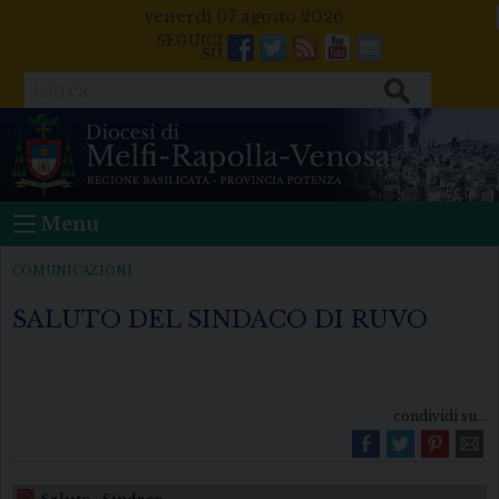
Skip
venerdì 07 agosto 2026
to
Facebook
Twitter
Feeds
Youtube
Mail
content
Cerca
Menu
COMUNICAZIONI
SALUTO DEL SINDACO DI RUVO
condividi su...