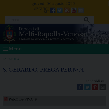
Skip
giovedì 06 agosto 2026
to
Facebook
Twitter
Feeds
Youtube
Mail
content
Cerca
Menu
LA PAROLA
S. GERARDO, PREGA PER NOI
condividi su...
PAROLA-VIVA_9