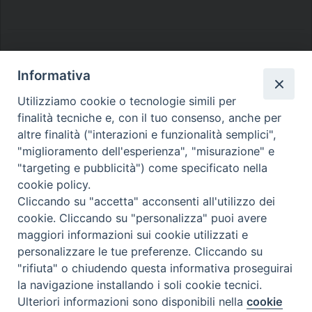
Informativa
Utilizziamo cookie o tecnologie simili per
Diocesi di Melfi Rapolla Venosa
finalità tecniche e, con il tuo consenso, anche per
• Largo Duomo, 12 - 85025 MELFI (PZ) •
altre finalità ("interazioni e funzionalità semplici",
Tel. 0972238604
"miglioramento dell'esperienza", "misurazione" e
"targeting e pubblicità") come specificato nella
PEC ufficiale della Diocesi:
cookie policy.
diocesi.melfi_rapolla_venosa@legalmail.it
Cliccando su "accetta" acconsenti all'utilizzo dei
cookie. Cliccando su "personalizza" puoi avere
maggiori informazioni sui cookie utilizzati e
personalizzare le tue preferenze. Cliccando su
"rifiuta" o chiudendo questa informativa proseguirai
la navigazione installando i soli cookie tecnici.
Ulteriori informazioni sono disponibili nella
cookie
Preferenze Cookie