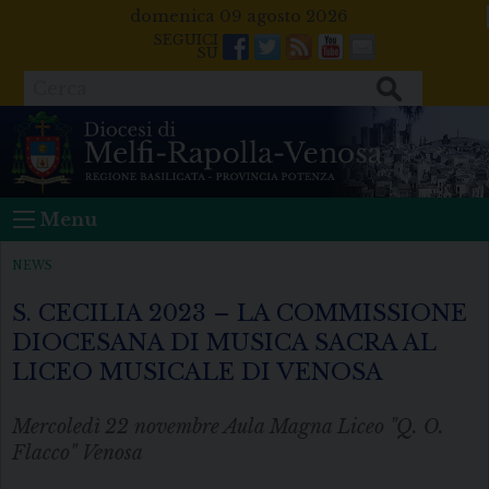
Skip
domenica 09 agosto 2026
to
Facebook
Twitter
Feeds
Youtube
Mail
content
Cerca
Menu
NEWS
S. CECILIA 2023 – LA COMMISSIONE
DIOCESANA DI MUSICA SACRA AL
LICEO MUSICALE DI VENOSA
Mercoledì 22 novembre Aula Magna Liceo "Q. O.
Flacco" Venosa