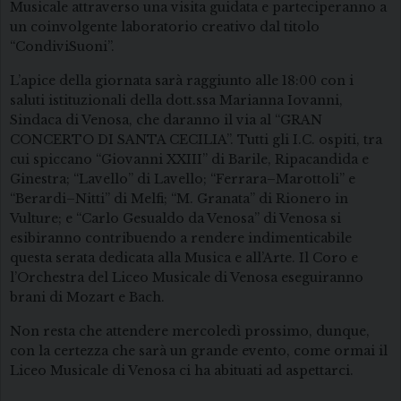
Musicale attraverso una visita guidata e parteciperanno a
un coinvolgente laboratorio creativo dal titolo
“CondiviSuoni”.
L’apice della giornata sarà raggiunto alle 18:00 con i
saluti istituzionali della dott.ssa Marianna Iovanni,
Sindaca di Venosa, che daranno il via al “GRAN
CONCERTO DI SANTA CECILIA”. Tutti gli I.C. ospiti, tra
cui spiccano “Giovanni XXIII” di Barile, Ripacandida e
Ginestra; “Lavello” di Lavello; “Ferrara–Marottoli” e
“Berardi–Nitti” di Melfi; “M. Granata” di Rionero in
Vulture; e “Carlo Gesualdo da Venosa” di Venosa si
esibiranno contribuendo a rendere indimenticabile
questa serata dedicata alla Musica e all’Arte. Il Coro e
l’Orchestra del Liceo Musicale di Venosa eseguiranno
brani di Mozart e Bach.
Non resta che attendere mercoledì prossimo, dunque,
con la certezza che sarà un grande evento, come ormai il
Liceo Musicale di Venosa ci ha abituati ad aspettarci.