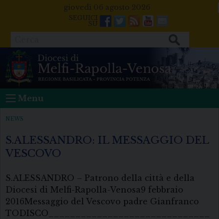
Skip
giovedì 06 agosto 2026
to
Facebook
Twitter
Feeds
Youtube
Mail
content
Cerca
Menu
NEWS
S.ALESSANDRO: IL MESSAGGIO DEL
VESCOVO
S.ALESSANDRO – Patrono della città e della
Diocesi di Melfi-Rapolla-Venosa9 febbraio
2016Messaggio del Vescovo padre Gianfranco
TODISCO______________________________