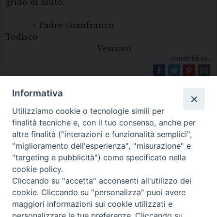
grido di aiuto.
+ Padre Gianfranco
Todisco
Vescovo
condividi su...
Informativa
Utilizziamo cookie o tecnologie simili per
finalità tecniche e, con il tuo consenso, anche per
altre finalità ("interazioni e funzionalità semplici",
"miglioramento dell'esperienza", "misurazione" e
Diocesi di Melfi Rapolla Venosa
"targeting e pubblicità") come specificato nella
cookie policy.
• Largo Duomo, 12 - 85025 MELFI (PZ) •
Cliccando su "accetta" acconsenti all'utilizzo dei
Tel. 0972238604
cookie. Cliccando su "personalizza" puoi avere
PEC ufficiale della Diocesi:
maggiori informazioni sui cookie utilizzati e
personalizzare le tue preferenze. Cliccando su