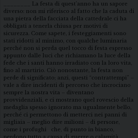
________ La festa di quest’anno ha un sapore
diverso: non mi riferisco al fatto che la caduta di
una pietra della facciata della cattedrale ci ha
obbligati a tenerla chiusa per motivi di
sicurezza. Come sapete, i festeggiamenti sono
stati ridotti al minimo, con qualche luminaria
perché non si perda quel tocco di festa espresso
appunto dalle luci che richiamano la luce della
fede che i santi hanno irradiato con la loro vita,
fino al martirio. Ciò nonostante, la festa non
perde di significato; anzi, questi “contrattempi” –
vale a dire incidenti di percorso che incrociano
sempre la nostra vita – diventano
provvidenziali, e ci mostrano quel rovescio della
medaglia spesso ignorato ma ugualmente bello,
perché ci permettono di metterci nei panni di
migliaia – meglio dire milioni – di persone,
come i profughi che, di punto in bianco,
perdono tutto a causa di guerre o calamità