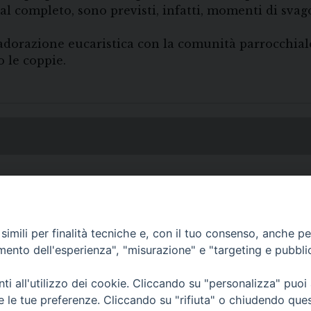
 al completo, sono previsti, infatti, momenti di svag
adorazione eucaristica con la comunità parrocchiale,
 le coppie.
imili per finalità tecniche e, con il tuo consenso, anche per 
amento dell'esperienza", "misurazione" e "targeting e pubbli
i all'utilizzo dei cookie. Cliccando su "personalizza" puoi
• Largo Duomo, 12 - 85
re le tue preferenze. Cliccando su "rifiuta" o chiudendo que