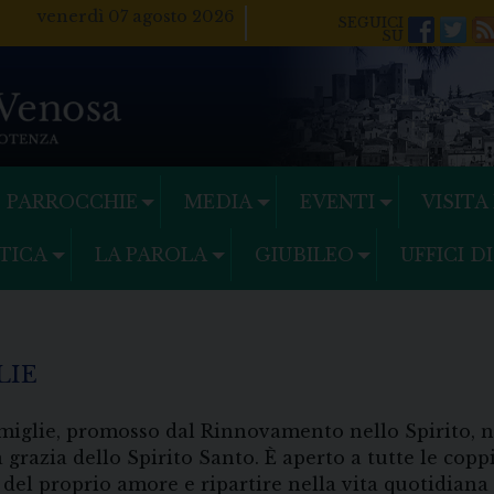
venerdì 07 agosto 2026
Facebo
Twi
PARROCCHIE
MEDIA
EVENTI
VISITA
TICA
LA PAROLA
GIUBILEO
UFFICI D
LIE
amiglie, promosso dal Rinnovamento nello Spirito, n
la grazia dello Spirito Santo. È aperto a tutte le c
 del proprio amore e ripartire nella vita quotidiana