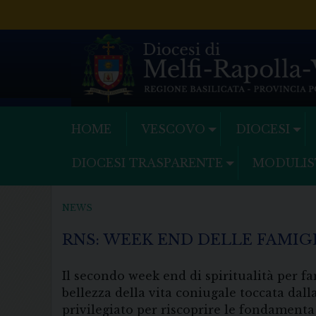
Skip
to
content
HOME
VESCOVO
DIOCESI
DIOCESI TRASPARENTE
MODULIS
NEWS
RNS: WEEK END DELLE FAMIG
Il secondo week end di spiritualità per f
bellezza della vita coniugale toccata dal
privilegiato per riscoprire le fondamenta