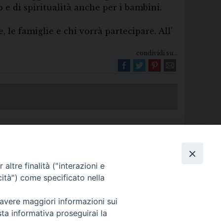
o e di spiritualità anche per i bambini.
 le famiglie e chi vorrà partecipare. All’
condividi su...
altre finalità ("interazioni e
cità") come specificato nella
Diocesi di Melfi Rapolla Venosa
 avere maggiori informazioni sui
025 MELFI (PZ) • Tel. 0972238604
sta informativa proseguirai la