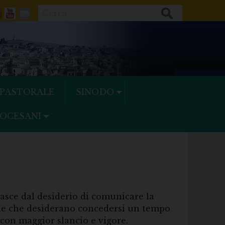
Cerca
ok
tter
Feeds
Youtube
Mail
 PASTORALE
SINODO
IOCESANI
asce dal desiderio di comunicare la
oppie che desiderano concedersi un tempo
 con maggior slancio e vigore.