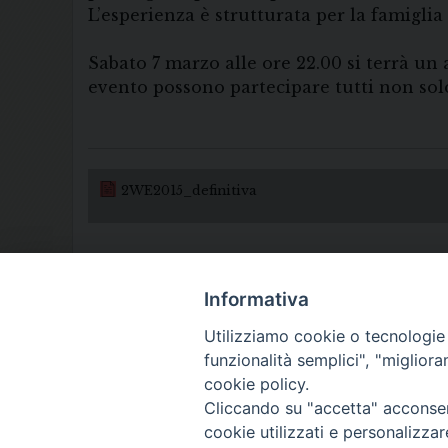
L’esperienza è strutturata per la famiglia
Sabato 7 marzo alle ore 22.00 si terrà un 
evento possono partecipare tutti non solo
2WE2015_definitiva
Informativa
Utilizziamo cookie o tecnologie s
funzionalità semplici", "miglior
cookie policy.
Cliccando su "accetta" acconsent
cookie utilizzati e personalizza