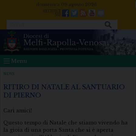
Skip
domenica 09 agosto 2026
to
Facebook
Twitter
Feeds
Youtube
Mail
content
Cerca
Menu
NEWS
RITIRO DI NATALE AL SANTUARIO
DI PIERNO
Cari amici!
Questo tempo di Natale che stiamo vivendo ha
la gioia di una porta Santa che si è aperta