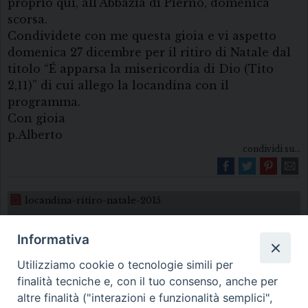
proprio qui, all’Abbazia di Pierno, domenica
scorsa.
Condividete con me questa gioia e vi aspetto
domenica 27 dicembre per il ritiro di Natale dal
titolo “É apparsa la misericordia di Dio (Tito
2,11)” di cui allego la locandina con il
programma.
Con gioia
p.Alberto
condividi su...
locandina-ritiro-natale-2015
Informativa
Utilizziamo cookie o tecnologie simili per
finalità tecniche e, con il tuo consenso, anche per
altre finalità ("interazioni e funzionalità semplici",