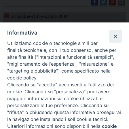
locandina-ritiro-natale-2014
Informativa
Utilizziamo cookie o tecnologie simili per
finalità tecniche e, con il tuo consenso, anche per
altre finalità ("interazioni e funzionalità semplici",
"miglioramento dell'esperienza", "misurazione" e
Diocesi di Melfi Rapolla Venosa
"targeting e pubblicità") come specificato nella
cookie policy.
• Largo Duomo, 12 - 85025 MELFI (PZ) •
Cliccando su "accetta" acconsenti all'utilizzo dei
Tel. 0972238604
cookie. Cliccando su "personalizza" puoi avere
PEC ufficiale della Diocesi:
maggiori informazioni sui cookie utilizzati e
personalizzare le tue preferenze. Cliccando su
diocesi.melfi_rapolla_venosa@legalmail.it
"rifiuta" o chiudendo questa informativa proseguirai
la navigazione installando i soli cookie tecnici.
Ulteriori informazioni sono disponibili nella
cookie
Preferenze Cookie