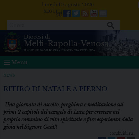
Skip
lunedì 10 agosto 2026
to
Facebook
Twitter
Feeds
Youtube
Mail
content
Cerca
Menu
NEWS
RITIRO DI NATALE A PIERNO
Una giornata di ascolto, preghiera e meditazione sui
primi 2 capitoli del vangelo di Luca per crescere nel
proprio cammino di vita spirituale e fare esperienza della
gioia nel Signore Gesù!!
condividi su...