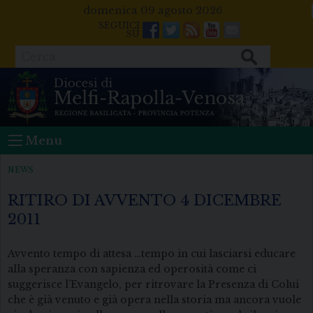
Skip
domenica 09 agosto 2026
to
Facebook
Twitter
Feeds
Youtube
Mail
content
Cerca
Menu
NEWS
RITIRO DI AVVENTO 4 DICEMBRE
2011
Avvento tempo di attesa …tempo in cui lasciarsi educare
alla speranza con sapienza ed operosità come ci
suggerisce l’Evangelo, per ritrovare la Presenza di Colui
che è già venuto e già opera nella storia ma ancora vuole