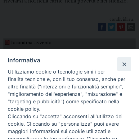
rivelarsi a noi nella carne, nella povertà e nel silenzio.
condividi su...
locandina-avvento
Informativa
Utilizziamo cookie o tecnologie simili per
finalità tecniche e, con il tuo consenso, anche per
altre finalità ("interazioni e funzionalità semplici",
"miglioramento dell'esperienza", "misurazione" e
Diocesi di Melfi Rapolla Venosa
"targeting e pubblicità") come specificato nella
cookie policy.
• Largo Duomo, 12 - 85025 MELFI (PZ) •
Cliccando su "accetta" acconsenti all'utilizzo dei
Tel. 0972238604
cookie. Cliccando su "personalizza" puoi avere
PEC ufficiale della Diocesi:
maggiori informazioni sui cookie utilizzati e
personalizzare le tue preferenze. Cliccando su