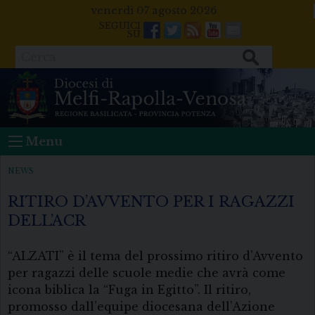
Skip
venerdì 07 agosto 2026
to
Facebook
Twitter
Feeds
Youtube
Mail
content
Cerca
Menu
NEWS
RITIRO D’AVVENTO PER I RAGAZZI
DELL’ACR
“ALZATI” è il tema del prossimo ritiro d’Avvento
per ragazzi delle scuole medie che avrà come
icona biblica la “Fuga in Egitto”. Il ritiro,
promosso dall’equipe diocesana dell’Azione