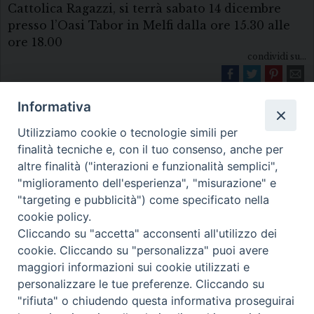
Cattolica Ragazzi, si terrà sabato 14 dicembre
presso l’Oasi Tabor in Melfi dalla ore 15.30 alle
ore 18.00
condividi su...
Informativa
Utilizziamo cookie o tecnologie simili per
finalità tecniche e, con il tuo consenso, anche per
altre finalità ("interazioni e funzionalità semplici",
"miglioramento dell'esperienza", "misurazione" e
Diocesi di Melfi Rapolla Venosa
"targeting e pubblicità") come specificato nella
cookie policy.
• Largo Duomo, 12 - 85025 MELFI (PZ) •
Cliccando su "accetta" acconsenti all'utilizzo dei
Tel. 0972238604
cookie. Cliccando su "personalizza" puoi avere
PEC ufficiale della Diocesi:
maggiori informazioni sui cookie utilizzati e
personalizzare le tue preferenze. Cliccando su
diocesi.melfi_rapolla_venosa@legalmail.it
"rifiuta" o chiudendo questa informativa proseguirai