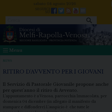
Skip
sabato 08 agosto 2026
to
Facebook
Twitter
Feeds
Youtube
Mail
content
Cerca
Menu
NEWS
RITIRO D’AVVENTO PER I GIOVANI
Il Servizio di Pastorale Giovanile propone anche
per quest’anno il ritiro di Avvento.
L’appuntamento è a Venosa, parrocchia Immacolata, per
domenica 04 dicembre (in allegato il manifesto da
stampare e diffondere).L’auspicio è che tutte le