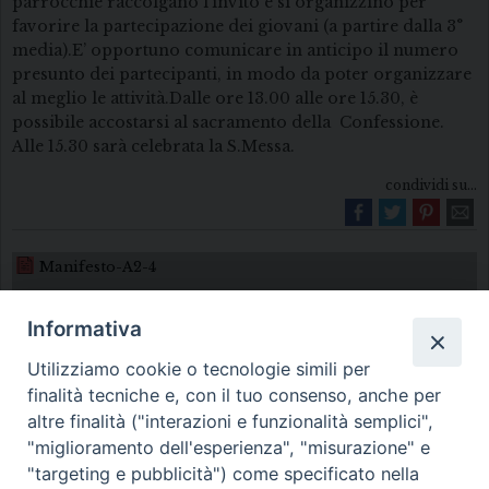
parrocchie raccolgano l’invito e si organizzino per
favorire la partecipazione dei giovani (a partire dalla 3°
media).E’ opportuno comunicare in anticipo il numero
presunto dei partecipanti, in modo da poter organizzare
al meglio le attività.Dalle ore 13.00 alle ore 15.30, è
possibile accostarsi al sacramento della Confessione.
Alle 15.30 sarà celebrata la S.Messa.
condividi su...
Manifesto-A2-4
Informativa
Utilizziamo cookie o tecnologie simili per
finalità tecniche e, con il tuo consenso, anche per
altre finalità ("interazioni e funzionalità semplici",
"miglioramento dell'esperienza", "misurazione" e
Diocesi di Melfi Rapolla Venosa
"targeting e pubblicità") come specificato nella