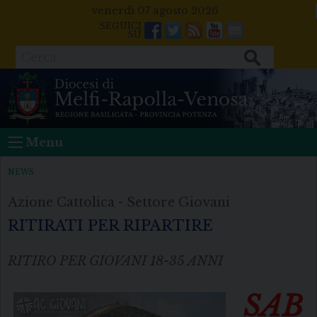
Skip
venerdì 07 agosto 2026
to
Facebook
Twitter
Feeds
Youtube
Mail
content
Cerca
Menu
NEWS
Azione Cattolica - Settore Giovani
RITIRATI PER RIPARTIRE
RITIRO PER GIOVANI 18-35 ANNI
SAB