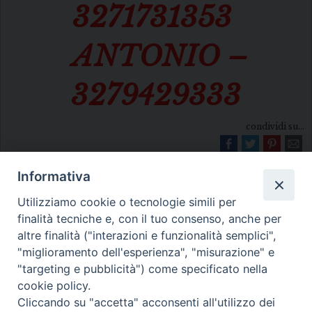
3271731353
ANTONIO –
3279429333
condividi su...
Informativa
Utilizziamo cookie o tecnologie simili per
finalità tecniche e, con il tuo consenso, anche per
altre finalità ("interazioni e funzionalità semplici",
"miglioramento dell'esperienza", "misurazione" e
Diocesi di Melfi Rapolla Venosa
"targeting e pubblicità") come specificato nella
cookie policy.
• Largo Duomo, 12 - 85025 MELFI (PZ) •
Cliccando su "accetta" acconsenti all'utilizzo dei