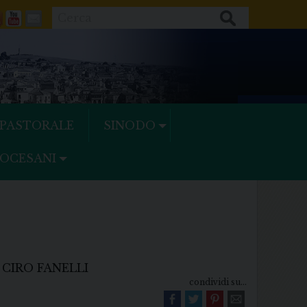
Cerca
ok
tter
Feeds
Youtube
Mail
 PASTORALE
SINODO
IOCESANI
 CIRO FANELLI
condividi su...