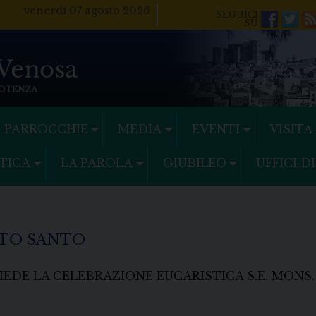
venerdì 07 agosto 2026
Facebo
Twi
PARROCCHIE
MEDIA
EVENTI
VISITA
TICA
LA PAROLA
GIUBILEO
UFFICI D
ITO SANTO
EDE LA CELEBRAZIONE EUCARISTICA S.E. MONS.