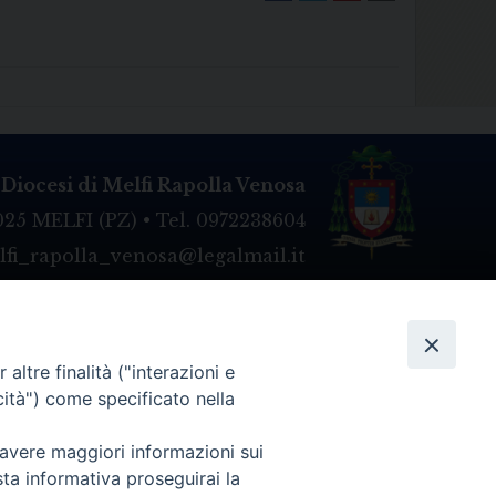
Diocesi di Melfi Rapolla Venosa
025 MELFI (PZ) • Tel. 0972238604
melfi_rapolla_venosa@legalmail.it
altre finalità ("interazioni e
cità") come specificato nella
 avere maggiori informazioni sui
sta informativa proseguirai la