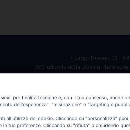
• Largo Duomo, 12 - 85
PEC ufficiale della Diocesi: diocesi.
imili per finalità tecniche e, con il tuo consenso, anche per 
amento dell'esperienza", "misurazione" e "targeting e pubbli
i all'utilizzo dei cookie. Cliccando su "personalizza" puoi
re le tue preferenze. Cliccando su "rifiuta" o chiudendo que