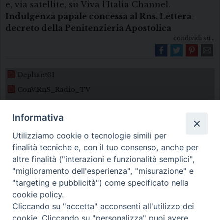
e, via satellite, su Viva l’Italia Channel.
Indulgenza papale concessa al Rns. Lettera-
decreto della Penitenzieria Apostolica
condividi su...
Depliant01
ConV.RnS_Radio_TV
Informativa
Utilizziamo cookie o tecnologie simili per
finalità tecniche e, con il tuo consenso, anche per
altre finalità ("interazioni e funzionalità semplici",
"miglioramento dell'esperienza", "misurazione" e
Diocesi di Melfi Rapolla Venosa
"targeting e pubblicità") come specificato nella
cookie policy.
• Largo Duomo, 12 - 85025 MELFI (PZ) •
Cliccando su "accetta" acconsenti all'utilizzo dei
Tel. 0972238604
cookie. Cliccando su "personalizza" puoi avere