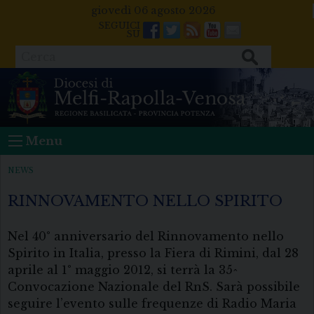
Skip
giovedì 06 agosto 2026
to
Facebook
Twitter
Feeds
Youtube
Mail
content
Cerca
Menu
NEWS
RINNOVAMENTO NELLO SPIRITO
Nel 40° anniversario del Rinnovamento nello
Spirito in Italia, presso la Fiera di Rimini, dal 28
aprile al 1° maggio 2012, si terrà la 35^
Convocazione Nazionale del RnS. Sarà possibile
seguire l’evento sulle frequenze di Radio Maria