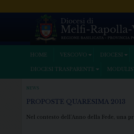
Skip
to
content
HOME
VESCOVO
DIOCESI
DIOCESI TRASPARENTE
MODULIS
NEWS
PROPOSTE QUARESIMA 2013
Nel contesto dell’Anno della Fede, una p