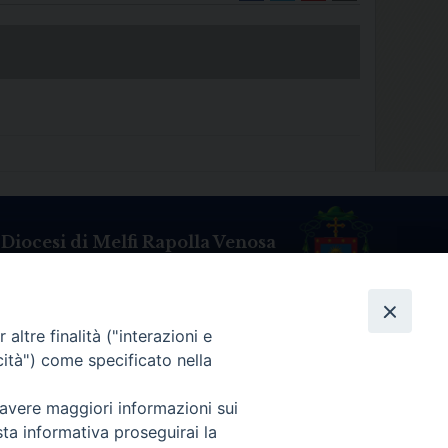
Diocesi di Melfi Rapolla Venosa
025 MELFI (PZ) • Tel. 0972238604
melfi_rapolla_venosa@legalmail.it
altre finalità ("interazioni e
cità") come specificato nella
 avere maggiori informazioni sui
sta informativa proseguirai la