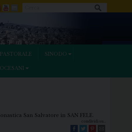
Cerca
ok
tter
Feeds
Youtube
Mail
 PASTORALE
SINODO
IOCESANI
Monastica San Salvatore in SAN FELE.
condividi su...