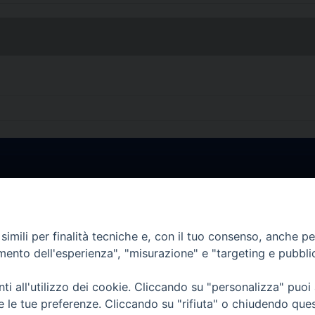
• Largo Duomo, 12 - 85
PEC ufficiale della Diocesi: diocesi.
imili per finalità tecniche e, con il tuo consenso, anche per 
amento dell'esperienza", "misurazione" e "targeting e pubbli
i all'utilizzo dei cookie. Cliccando su "personalizza" puoi
re le tue preferenze. Cliccando su "rifiuta" o chiudendo que