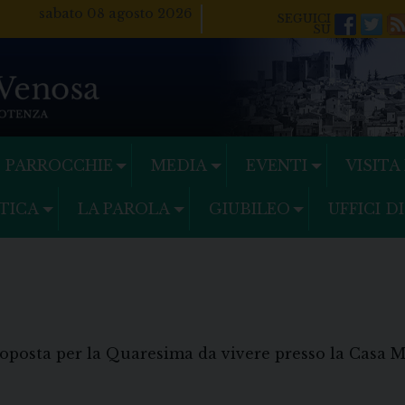
sabato 08 agosto 2026
Facebo
Twi
PARROCCHIE
MEDIA
EVENTI
VISITA
TICA
LA PAROLA
GIUBILEO
UFFICI D
roposta per la Quaresima da vivere presso la Casa 