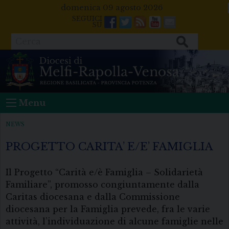
Skip
domenica 09 agosto 2026
to
Facebook
Twitter
Feeds
Youtube
Mail
content
Cerca
Menu
NEWS
PROGETTO CARITA’ E/E’ FAMIGLIA
Il Progetto “Carità e/è Famiglia – Solidarietà
Familiare”, promosso congiuntamente dalla
Caritas diocesana e dalla Commissione
diocesana per la Famiglia prevede, fra le varie
attività, l’individuazione di alcune famiglie nelle