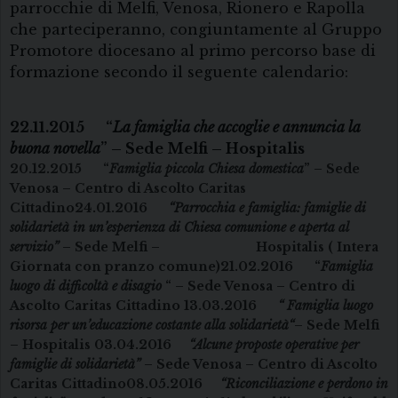
parrocchie di Melfi, Venosa, Rionero e Rapolla
che parteciperanno, congiuntamente al Gruppo
Promotore diocesano al primo percorso base di
formazione secondo il seguente calendario:
22.11.2015 “
La famiglia che accoglie e annuncia la
buona novella
” – Sede Melfi – Hospitalis
20.12.2015 “
Famiglia piccola Chiesa domestica
” – Sede
Venosa – Centro di Ascolto Caritas
Cittadino
24.01.2016
“Parrocchia e famiglia: famiglie di
solidarietà in un’esperienza di Chiesa comunione e aperta al
servizio”
– Sede Melfi –
Hospitalis ( Intera
Giornata con pranzo comune)
21.02.2016 “
Famiglia
luogo di difficoltà e disagio
“ –
Sede Venosa – Centro di
Ascolto Caritas Cittadino
13.03.2016
“ Famiglia luogo
risorsa per un’educazione costante alla solidarietà“
– Sede Melfi
– Hospitalis
03.04.2016
“Alcune proposte operative per
famiglie di solidarietà”
– Sede Venosa – Centro di Ascolto
Caritas Cittadino
08.05.2016
“Riconciliazione e perdono in