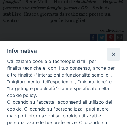
famiglia”
– Sede Melfi – Hospitalis
da stabilire
Verifica
del
percorso e cena insieme: famiglie, parroci e GD
– Sede da
stabilire (Intera giornata da realizzare presso un
Centro
per le Famiglie)
condividi su...
Informativa
Utilizziamo cookie o tecnologie simili per
finalità tecniche e, con il tuo consenso, anche per
altre finalità ("interazioni e funzionalità semplici",
"miglioramento dell'esperienza", "misurazione" e
Diocesi di Melfi Rapolla Venosa
"targeting e pubblicità") come specificato nella
cookie policy.
• Largo Duomo, 12 - 85025 MELFI (PZ) •
Cliccando su "accetta" acconsenti all'utilizzo dei
Tel. 0972238604
cookie. Cliccando su "personalizza" puoi avere
PEC ufficiale della Diocesi:
maggiori informazioni sui cookie utilizzati e
personalizzare le tue preferenze. Cliccando su
diocesi.melfi_rapolla_venosa@legalmail.it