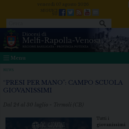
Skip
venerdì 07 agosto 2026
to
Facebook
Twitter
Feeds
Youtube
Mail
content
Cerca
Menu
NEWS
“PRESI PER MANO”: CAMPO SCUOLA
GIOVANISSIMI
Dal 24 al 30 luglio - Termoli (CB)
Tutti i
giovanissimi