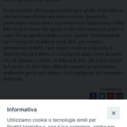
Tema centrale del Campo scuola sarà quello della fiducia,
che sarà considerato attraverso alcune dinamiche
particolari: innanzitutto si sottolineerà l’importanza della
fiducia in se stessi che spesse volte viene messa da parte a
causa dei pregiudizi della società; inoltre, fondamentale
sarà riscoprire la fiducia negli altri, per sentirsi
pienamente fratelli e per capire come le relazioni, le
dimostrazioni d’affetto e i sentimenti siano centrali nella
vita di ognuno; e infine, la fiducia in Dio che rappresenta
la base per le altre due, affinché ognuno possa sentirsi
realmente preso per mano e accompagnato nel cammino
della vita.
condividi su...
Informativa
Utilizziamo cookie o tecnologie simili per
finalità tecniche e, con il tuo consenso, anche per