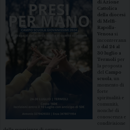
di Azione
Cattolica
della diocesi
di Melfi-
Rapolla-
Venosa
si
incontrerann
o
dal 24 al
30 luglio a
Termoli
per
la proposta
del
Campo
scuola
, un
momento di
forte
spiritualità e
comunità,
nonché di
conoscenza e
condivisione
delle esperienze di ognuno.