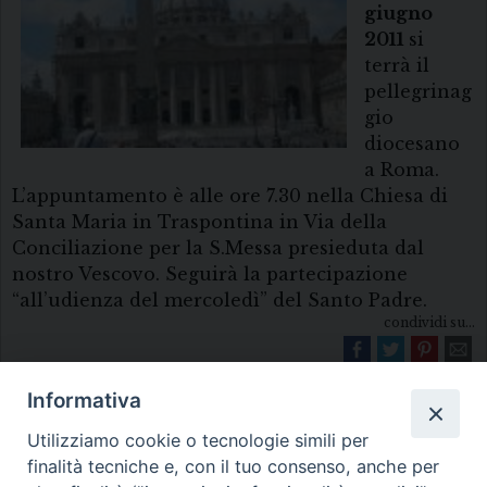
giugno
2011
si
terrà il
pellegrinag
gio
diocesano
a Roma.
L’appuntamento è alle ore 7.30 nella Chiesa di
Santa Maria in Traspontina in Via della
Conciliazione per la S.Messa presieduta dal
nostro Vescovo. Seguirà la partecipazione
“all’udienza del mercoledì” del Santo Padre.
condividi su...
Informativa
Utilizziamo cookie o tecnologie simili per
finalità tecniche e, con il tuo consenso, anche per