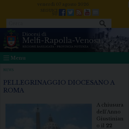
Skip
venerdì 07 agosto 2026
to
Facebook
Twitter
Feeds
Youtube
Mail
content
Cerca
Menu
NEWS
PELLEGRINAGGIO DIOCESANO A
ROMA
A chiusura
dell’Anno
Giustinian
o il
22