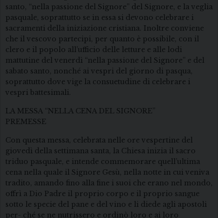
santo, “nella passione del Signore” del Signore, e la veglia
pasquale, soprattutto se in essa si devono celebrare i
sacramenti della iniziazione cristiana. Inoltre conviene
che il vescovo partecipi, per quanto è possibile, con il
clero e il popolo all’ufficio delle letture e alle lodi
mattutine del venerdì “nella passione del Signore” e del
sabato santo, nonché ai vespri del giorno di pasqua,
soprattutto dove vige la consuetudine di celebrare i
vespri battesimali.
LA MESSA “NELLA CENA DEL SIGNORE”
PREMESSE
Con questa messa, celebrata nelle ore vespertine del
giovedì della settimana santa, la Chiesa inizia il sacro
triduo pasquale, e intende commemorare quell’ultima
cena nella quale il Signore Gesù, nella notte in cui veniva
tradito, amando fino alla fine i suoi che erano nel mondo,
offrì a Dio Padre il proprio corpo e il proprio sangue
sotto le specie del pane e del vino e li diede agli apostoli
per- ché se ne nutrissero e ordinò loro e ai loro