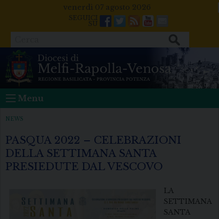
Skip
venerdì 07 agosto 2026
to
Facebook
Twitter
Feeds
Youtube
Mail
content
Cerca
Menu
NEWS
PASQUA 2022 – CELEBRAZIONI
DELLA SETTIMANA SANTA
PRESIEDUTE DAL VESCOVO
LA
SETTIMANA
SANTA