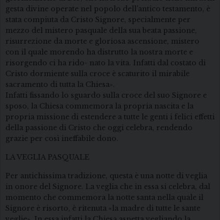
gesta divine operate nel popolo dell’antico testamento, è
stata compiuta da Cristo Signore, specialmente per
mezzo del mistero pasquale della sua beata passione,
risurrezione da morte e gloriosa ascensione, mistero
con il quale morendo ha distrutto la nostra morte e
risorgendo ci ha rido- nato la vita. Infatti dal costato di
Cristo dormiente sulla croce è scaturito il mirabile
sacramento di tutta la Chiesa».
Infatti fissando lo sguardo sulla croce del suo Signore e
sposo, la Chiesa commemora la propria nascita e la
propria missione di estendere a tutte le genti i felici effetti
della passione di Cristo che oggi celebra, rendendo
grazie per così ineffabile dono.
LA VEGLIA PASQUALE
Per antichissima tradizione, questa è una notte di veglia
in onore del Signore. La veglia che in essa si celebra, dal
momento che commemora la notte santa nella quale il
Signore è risorto, è ritenuta «la madre di tutte le sante
veglie». In essa infatti la Chiesa aspetta vegliando la