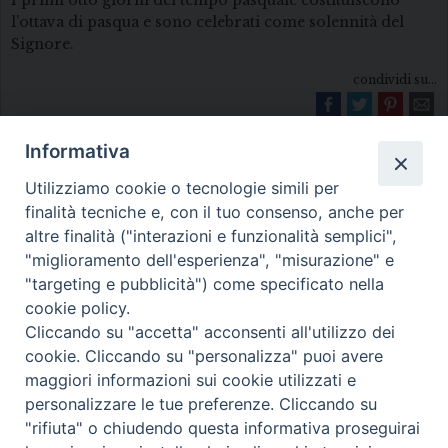
I primi otto giorni del tempo pasquale costituiscono
l’ottava di pasqua e sono celebrati come solennità del
Signore.
condividi su...
Informativa
Utilizziamo cookie o tecnologie simili per
finalità tecniche e, con il tuo consenso, anche per
altre finalità ("interazioni e funzionalità semplici",
"miglioramento dell'esperienza", "misurazione" e
Diocesi di Melfi Rapolla Venosa
"targeting e pubblicità") come specificato nella
cookie policy.
• Largo Duomo, 12 - 85025 MELFI (PZ) •
Cliccando su "accetta" acconsenti all'utilizzo dei
Tel. 0972238604
cookie. Cliccando su "personalizza" puoi avere
PEC ufficiale della Diocesi:
maggiori informazioni sui cookie utilizzati e
personalizzare le tue preferenze. Cliccando su
diocesi.melfi_rapolla_venosa@legalmail.it
"rifiuta" o chiudendo questa informativa proseguirai