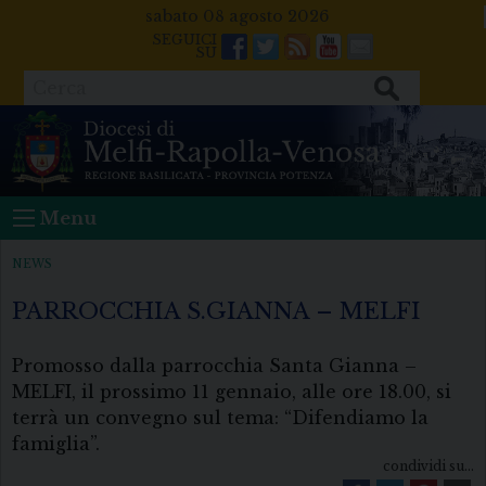
Skip
sabato 08 agosto 2026
to
Facebook
Twitter
Feeds
Youtube
Mail
content
Cerca
Menu
NEWS
PARROCCHIA S.GIANNA – MELFI
Promosso dalla parrocchia Santa Gianna –
MELFI, il prossimo 11 gennaio, alle ore 18.00, si
terrà un convegno sul tema: “Difendiamo la
famiglia”.
condividi su...