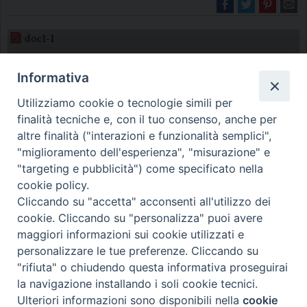
doc1-1
Informativa
Utilizziamo cookie o tecnologie simili per
finalità tecniche e, con il tuo consenso, anche per
altre finalità ("interazioni e funzionalità semplici",
"miglioramento dell'esperienza", "misurazione" e
Diocesi di Melfi Rapolla Venosa
"targeting e pubblicità") come specificato nella
cookie policy.
• Largo Duomo, 12 - 85025 MELFI (PZ) •
Cliccando su "accetta" acconsenti all'utilizzo dei
Tel. 0972238604
cookie. Cliccando su "personalizza" puoi avere
PEC ufficiale della Diocesi:
maggiori informazioni sui cookie utilizzati e
personalizzare le tue preferenze. Cliccando su
diocesi.melfi_rapolla_venosa@legalmail.it
"rifiuta" o chiudendo questa informativa proseguirai
la navigazione installando i soli cookie tecnici.
Ulteriori informazioni sono disponibili nella
cookie
Preferenze Cookie