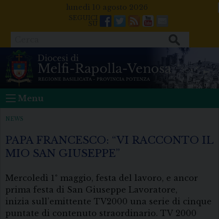
Skip
lunedì 10 agosto 2026
to
Facebook
Twitter
Feeds
Youtube
Mail
content
Cerca
Menu
NEWS
PAPA FRANCESCO: “VI RACCONTO IL
MIO SAN GIUSEPPE”
Mercoledì 1° maggio, festa del lavoro, e ancor
prima festa di San Giuseppe Lavoratore,
inizia sull’emittente TV2000 una serie di cinque
puntate di contenuto straordinario. TV 2000