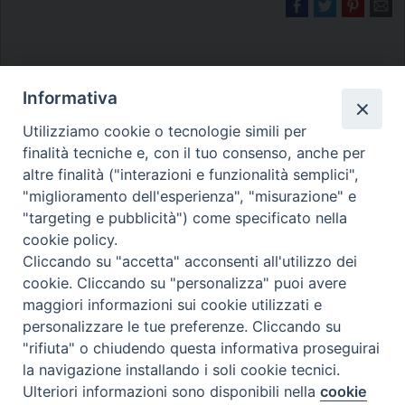
Informativa
Utilizziamo cookie o tecnologie simili per
finalità tecniche e, con il tuo consenso, anche per
Diocesi di Melfi Rapolla Venosa
altre finalità ("interazioni e funzionalità semplici",
• Largo Duomo, 12 - 85025 MELFI (PZ) •
"miglioramento dell'esperienza", "misurazione" e
"targeting e pubblicità") come specificato nella
Tel. 0972238604
cookie policy.
PEC ufficiale della Diocesi:
Cliccando su "accetta" acconsenti all'utilizzo dei
diocesi.melfi_rapolla_venosa@legalmail.it
cookie. Cliccando su "personalizza" puoi avere
maggiori informazioni sui cookie utilizzati e
personalizzare le tue preferenze. Cliccando su
"rifiuta" o chiudendo questa informativa proseguirai
la navigazione installando i soli cookie tecnici.
Ulteriori informazioni sono disponibili nella
cookie
Preferenze Cookie