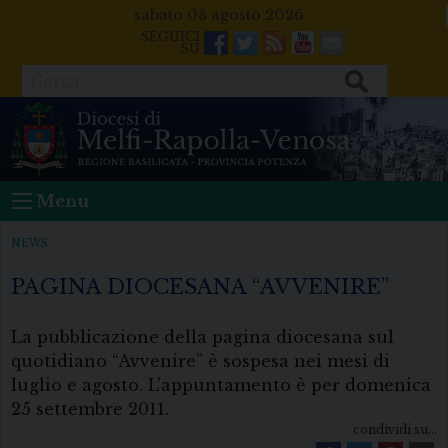
Skip
sabato 08 agosto 2026
to
Facebook
Twitter
Feeds
Youtube
Mail
content
Cerca
Menu
NEWS
PAGINA DIOCESANA “AVVENIRE”
La pubblicazione della pagina diocesana sul
quotidiano “Avvenire” è sospesa nei mesi di
luglio e agosto. L’appuntamento è per domenica
25 settembre 2011.
condividi su...