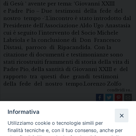
di Gesù ‘ avente per tema: ‘Giovanni XXIII
e Padre Pio – Due testimoni della fede del
nostro tempo -‘.L’incontro è stato introdotto dal
Presidente dell’Associazione Aldo Ugo Anastasia
cui è seguito l’intervento del Socio Michele
Labriola e la conclusione di Don Francesco
Distasi, parroco di Ripacandida.
Con la
citazione di documenti e testimonianze sono
stati ricostruiti frammenti di storia della vita di
Padre Pio, della santità di Giovanni XXIII e del
rapporto tra questi due grandi testimoni
della fede del nostro tempo.Lorenzo Zolfo
condividi su...
Informativa
Utilizziamo cookie o tecnologie simili per
finalità tecniche e, con il tuo consenso, anche per