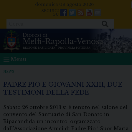
Skip
domenica 09 agosto 2026
to
Facebook
Twitter
Feeds
Youtube
Mail
content
Cerca
Menu
NEWS
PADRE PIO E GIOVANNI XXIII, DUE
TESTIMONI DELLA FEDE
Sabato 26 ottobre 2013 si è tenuto nel salone del
convento del Santuario di San Donato in
Ripacandida un incontro, organizzato
dall’Associazione Amici di Padre Pio ‘ Suor Maria