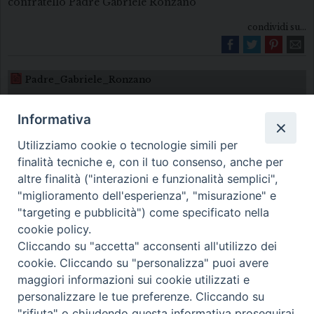
confratello Padre Gabriele Ronzano
condividi su...
Padre_Gabriele_Ronzano
Informativa
Utilizziamo cookie o tecnologie simili per
finalità tecniche e, con il tuo consenso, anche per
altre finalità ("interazioni e funzionalità semplici",
"miglioramento dell'esperienza", "misurazione" e
Diocesi di Melfi Rapolla Venosa
"targeting e pubblicità") come specificato nella
cookie policy.
• Largo Duomo, 12 - 85025 MELFI (PZ) •
Cliccando su "accetta" acconsenti all'utilizzo dei
Tel. 0972238604
cookie. Cliccando su "personalizza" puoi avere
PEC ufficiale della Diocesi:
maggiori informazioni sui cookie utilizzati e
personalizzare le tue preferenze. Cliccando su
diocesi.melfi_rapolla_venosa@legalmail.it
"rifiuta" o chiudendo questa informativa proseguirai