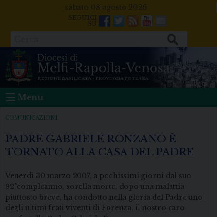
Skip
sabato 08 agosto 2026
to
Facebook
Twitter
Feeds
Youtube
Mail
content
Cerca
Menu
COMUNICAZIONI
PADRE GABRIELE RONZANO È
TORNATO ALLA CASA DEL PADRE
Venerdì 30 marzo 2007, a pochissimi giorni dal suo
92°compleanno, sorella morte, dopo una malattia
piuttosto breve, ha condotto nella gloria del Padre uno
degli ultimi frati viventi di Forenza, il nostro caro