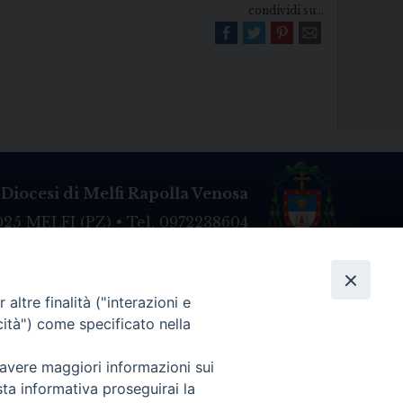
condividi su...
Diocesi di Melfi Rapolla Venosa
025 MELFI (PZ) • Tel. 0972238604
melfi_rapolla_venosa@legalmail.it
altre finalità ("interazioni e
cità") come specificato nella
 avere maggiori informazioni sui
sta informativa proseguirai la