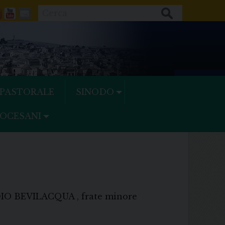
Cerca
ok
tter
Feeds
Youtube
Mail
 PASTORALE
SINODO
IOCESANI
AUDIO BEVILACQUA , frate minore