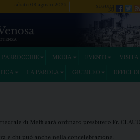
sabato 08 agosto 2026
Facebo
Twi
PARROCCHIE
MEDIA
EVENTI
VISITA
TICA
LA PAROLA
GIUBILEO
UFFICI D
Cattedrale di Melfi sarà ordinato presbitero Fr. CL
a e chi può anche nella concelebrazione.