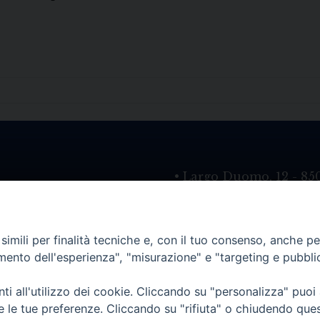
• Largo Duomo, 12 - 85
PEC ufficiale della Diocesi: diocesi.
imili per finalità tecniche e, con il tuo consenso, anche per 
amento dell'esperienza", "misurazione" e "targeting e pubbli
i all'utilizzo dei cookie. Cliccando su "personalizza" puoi
re le tue preferenze. Cliccando su "rifiuta" o chiudendo que