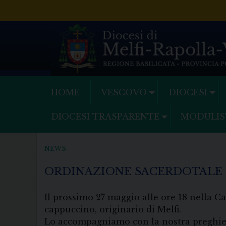
Skip
to
content
HOME
VESCOVO
DIOCESI
DIOCESI TRASPARENTE
MODULIS
NEWS
ORDINAZIONE SACERDOTALE
Il prossimo 27 maggio alle ore 18 nella 
cappuccino, originario di Melfi.
Lo accompagniamo con la nostra preghier