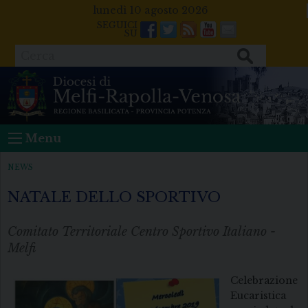
Skip
lunedì 10 agosto 2026
to
Facebook
Twitter
Feeds
Youtube
Mail
content
Cerca
Menu
NEWS
NATALE DELLO SPORTIVO
Comitato Territoriale Centro Sportivo Italiano -
Melfi
Celebrazione
Eucaristica