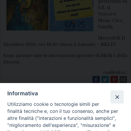
presieduta da
S.E. il
Vescovo
Mons. Ciro
Fanelli.
Mercoledì 11
Dicembre 2019, ore 18.30 chiesa S.Antonio – MELFI
Sono invitate tutte le associazioni sportive di Melfi e della
Diocesi
condividi su...
Informativa
Utilizziamo cookie o tecnologie simili per
finalità tecniche e, con il tuo consenso, anche per
altre finalità ("interazioni e funzionalità semplici",
"miglioramento dell'esperienza", "misurazione" e