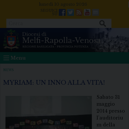
Skip
lunedì 10 agosto 2026
to
Facebook
Twitter
Feeds
Youtube
Mail
content
Cerca
Menu
NEWS
MYRIAM: UN INNO ALLA VITA!
Sabato 31
maggio
2014 presso
l’auditoriu
m della