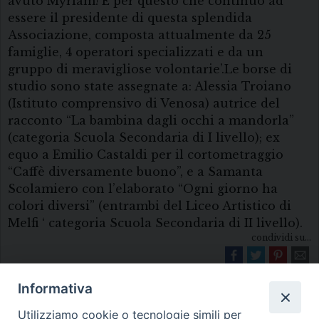
avuto Myriam! È per questo che continuo ad
essere il presidente di questa splendida
Associazione, composta attualmente da 25
famiglie, 4 operatori specializzati e da un
gruppo di meravigliose volontarie’.Le borse di
studio sono state assegnate a: Alessia Troiano
(Istituto comprensivo di Venosa) autrice del
racconto “La bambina dagli occhi a mandorla”
(categoria Scuola Secondaria di I livello); ex
equo a Emilio Castaldi per il cortometraggio
“Caffè diversamente buono”, e a Samanta
Scolamiero con l’elaborato “Ogni giorno ha
colori diversi” (entrambi del Liceo Artistico di
Melfi ‘ categoria Scuola Secondaria di II livello).
condividi su...
Informativa
Utilizziamo cookie o tecnologie simili per