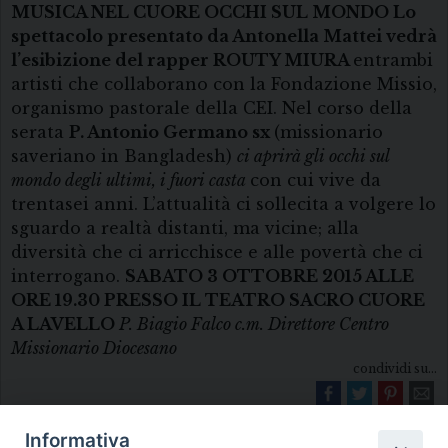
MUSICA NEL CUORE OCCHI SUL MONDO
Lo
spettacolo presentato da Antonella Mattei vedrà
l’esibizione del rapper ROUTY MIURA
entrambi
artisti che collaborano con la Fondazione Missio,
organismo pastorale della CEI. Nel corso della
serata
P. Antonio Germano sx
(missionario
saveriano in Bangladesh)
ci aprirà gli occhi sul
mondo degli ultimi, i fuori casta
con cui vive da
trentasei anni. L’attualità ci sollecita a volgere lo
sguardo a realtà distanti, ma vicine; alla
diversità che ci arricchisce e alle povertà che ci
interrogano.
SABATO 3 OTTOBRE 2015 ALLE
ORE 19.30 PRESSO IL TEATRO SACRO CUORE
A LAVELLO
P. Biagio Falco c.m.
Direttore Centro
Missionario Diocesano
condividi su...
Informativa