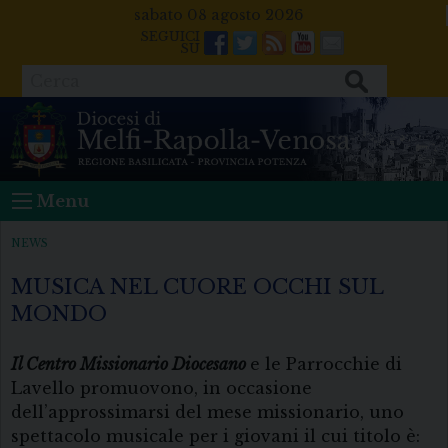
Skip
sabato 08 agosto 2026
to
Facebook
Twitter
Feeds
Youtube
Mail
content
Cerca
Menu
NEWS
MUSICA NEL CUORE OCCHI SUL
MONDO
Il Centro Missionario Diocesano
e le Parrocchie di
Lavello promuovono, in occasione
dell’approssimarsi del mese missionario, uno
spettacolo musicale per i giovani il cui titolo è: