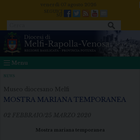
Skip
venerdì 07 agosto 2026
to
Facebook
Twitter
Feeds
Youtube
Mail
content
Cerca
Menu
NEWS
Museo diocesano Melfi
MOSTRA MARIANA TEMPORANEA
02 FEBBRAIO/25 MARZO 2020
Mostra mariana temporanea