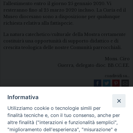
l’allestimento entro il giorno 25 gennaio 2020. Vi
resteranno fino al 25 marzo 2020 incluso. La Curia ed il
Museo diocesano sono a disposizione per qualunque
richiesta relativa alla fattispecie.
La natura catechetico/culturale della Mostra certamente
costituirà una opportunità di supporto didattico e di
crescita teologica delle nostre Comunità parrocchiali.
Mons. Ciro
Guerra, delegato dioc. BB.CC.EE.
condividi su...
Informativa
Utilizziamo cookie o tecnologie simili per
finalità tecniche e, con il tuo consenso, anche per
altre finalità ("interazioni e funzionalità semplici",
"miglioramento dell'esperienza", "misurazione" e