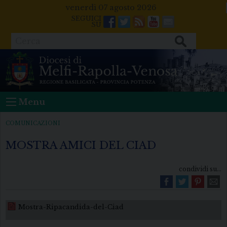
Skip
venerdì 07 agosto 2026
to
Facebook
Twitter
Feeds
Youtube
Mail
content
Cerca
Menu
COMUNICAZIONI
MOSTRA AMICI DEL CIAD
condividi su...
Mostra-Ripacandida-del-Ciad