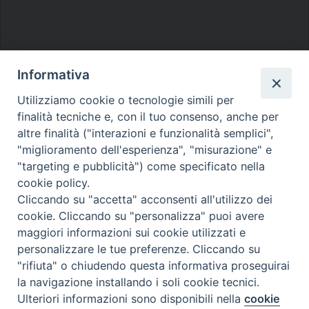
Informativa
Utilizziamo cookie o tecnologie simili per
Diocesi di Melfi Rapolla Venosa
finalità tecniche e, con il tuo consenso, anche per
• Largo Duomo, 12 - 85025 MELFI (PZ) •
altre finalità ("interazioni e funzionalità semplici",
Tel. 0972238604
"miglioramento dell'esperienza", "misurazione" e
"targeting e pubblicità") come specificato nella
PEC ufficiale della Diocesi:
cookie policy.
diocesi.melfi_rapolla_venosa@legalmail.it
Cliccando su "accetta" acconsenti all'utilizzo dei
cookie. Cliccando su "personalizza" puoi avere
maggiori informazioni sui cookie utilizzati e
personalizzare le tue preferenze. Cliccando su
"rifiuta" o chiudendo questa informativa proseguirai
la navigazione installando i soli cookie tecnici.
Ulteriori informazioni sono disponibili nella
cookie
Preferenze Cookie