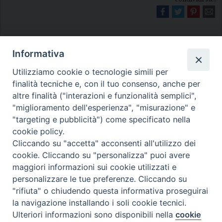
Informativa
Utilizziamo cookie o tecnologie simili per
finalità tecniche e, con il tuo consenso, anche per
altre finalità ("interazioni e funzionalità semplici",
Diocesi di Melfi Rapolla Venosa
"miglioramento dell'esperienza", "misurazione" e
• Largo Duomo, 12 - 85025 MELFI (PZ) •
"targeting e pubblicità") come specificato nella
cookie policy.
Tel. 0972238604
Cliccando su "accetta" acconsenti all'utilizzo dei
PEC ufficiale della Diocesi:
cookie. Cliccando su "personalizza" puoi avere
diocesi.melfi_rapolla_venosa@legalmail.it
maggiori informazioni sui cookie utilizzati e
personalizzare le tue preferenze. Cliccando su
"rifiuta" o chiudendo questa informativa proseguirai
la navigazione installando i soli cookie tecnici.
Ulteriori informazioni sono disponibili nella
cookie
Preferenze Cookie