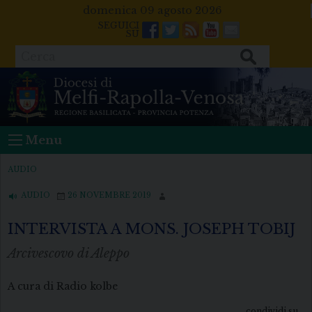
Skip
domenica 09 agosto 2026
to
Facebook
Twitter
Feeds
Youtube
Mail
content
Cerca
Menu
AUDIO
AUDIO
26 NOVEMBRE 2019
INTERVISTA A MONS. JOSEPH TOBIJ
Arcivescovo di Aleppo
A cura di Radio kolbe
condividi su...