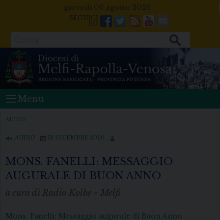
Skip
giovedì 06 agosto 2026
to
Facebook
Twitter
Feeds
Youtube
Mail
content
Cerca
Menu
AUDIO
AUDIO
31 DICEMBRE 2020
MONS. FANELLI: MESSAGGIO
AUGURALE DI BUON ANNO
a cura di Radio Kolbe - Melfi
Mons. Fanelli: Messaggio augurale di Buon Anno