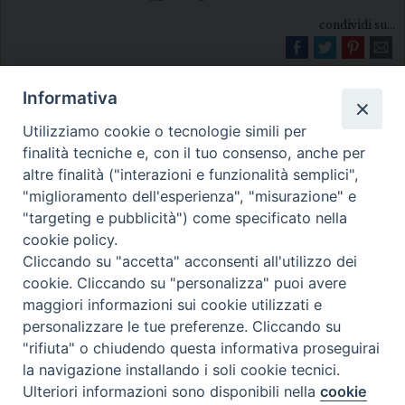
condividi su...
Informativa
Utilizziamo cookie o tecnologie simili per
finalità tecniche e, con il tuo consenso, anche per
altre finalità ("interazioni e funzionalità semplici",
"miglioramento dell'esperienza", "misurazione" e
Diocesi di Melfi Rapolla Venosa
"targeting e pubblicità") come specificato nella
• Largo Duomo, 12 - 85025 MELFI (PZ) •
cookie policy.
Cliccando su "accetta" acconsenti all'utilizzo dei
Tel. 0972238604
cookie. Cliccando su "personalizza" puoi avere
PEC ufficiale della Diocesi:
maggiori informazioni sui cookie utilizzati e
diocesi.melfi_rapolla_venosa@legalmail.it
personalizzare le tue preferenze. Cliccando su
"rifiuta" o chiudendo questa informativa proseguirai
la navigazione installando i soli cookie tecnici.
Ulteriori informazioni sono disponibili nella
cookie
Preferenze Cookie