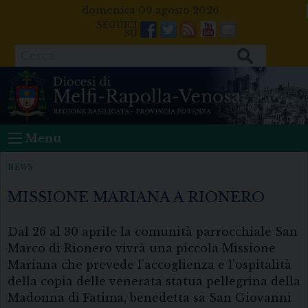
Skip
domenica 09 agosto 2026
to
Facebook
Twitter
Feeds
Youtube
Mail
content
Cerca
Menu
NEWS
MISSIONE MARIANA A RIONERO
Dal 26 al 30 aprile la comunità parrocchiale San
Marco di Rionero vivrà una piccola Missione
Mariana che prevede l’accoglienza e l’ospitalità
della copia delle venerata statua pellegrina della
Madonna di Fatima, benedetta sa San Giovanni