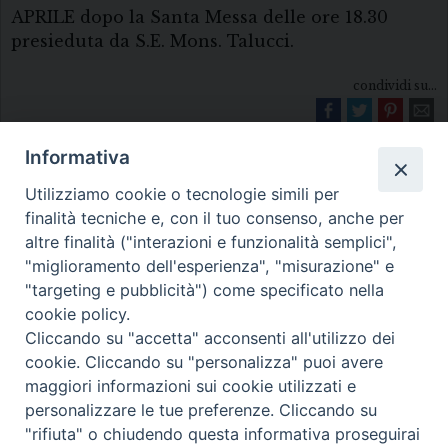
APRILE dopo la Santa Messa delle ore 18.30
presieduta da S.E. Mons. Talucci.
condividi su...
Informativa
Utilizziamo cookie o tecnologie simili per
finalità tecniche e, con il tuo consenso, anche per
altre finalità ("interazioni e funzionalità semplici",
"miglioramento dell'esperienza", "misurazione" e
Diocesi di Melfi Rapolla Venosa
"targeting e pubblicità") come specificato nella
cookie policy.
• Largo Duomo, 12 - 85025 MELFI (PZ) •
Cliccando su "accetta" acconsenti all'utilizzo dei
Tel. 0972238604
cookie. Cliccando su "personalizza" puoi avere
PEC ufficiale della Diocesi:
maggiori informazioni sui cookie utilizzati e
personalizzare le tue preferenze. Cliccando su
diocesi.melfi_rapolla_venosa@legalmail.it
"rifiuta" o chiudendo questa informativa proseguirai