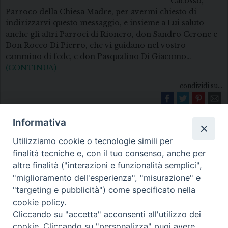
Cacosso,
Parroco della Chiesa Madre, per avermi chiesto di
indirizzarvi questo messaggio, e insieme a Lui saluto
anche gli altri Parroci di Rionero, don Sandro Cerone e
Don Rocco Di Pierro, che vi guidano nel vostro
cammino di fede, e don Pasqualino Di Giacomo…
(CONTINUA)
condividi su...
Informativa
Utilizziamo cookie o tecnologie simili per
finalità tecniche e, con il tuo consenso, anche per
altre finalità ("interazioni e funzionalità semplici",
"miglioramento dell'esperienza", "misurazione" e
Diocesi di Melfi Rapolla Venosa
"targeting e pubblicità") come specificato nella
cookie policy.
• Largo Duomo, 12 - 85025 MELFI (PZ) •
Cliccando su "accetta" acconsenti all'utilizzo dei
Tel. 0972238604
cookie. Cliccando su "personalizza" puoi avere