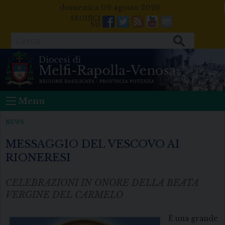
Skip
domenica 09 agosto 2026
to
Facebook
Twitter
Feeds
Youtube
Mail
content
Cerca
Menu
NEWS
MESSAGGIO DEL VESCOVO AI
RIONERESI
CELEBRAZIONI IN ONORE DELLA BEATA
VERGINE DEL CARMELO
È una grande