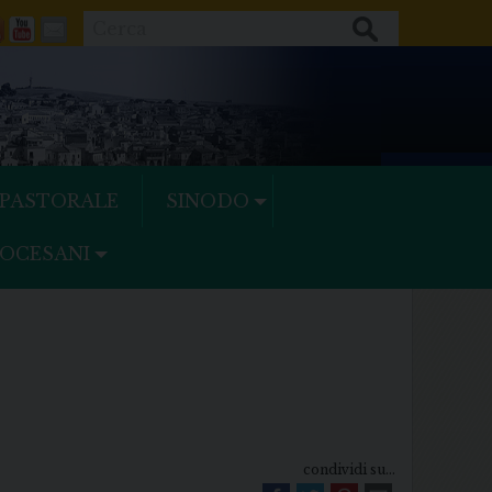
Cerca
ok
tter
Feeds
Youtube
Mail
 PASTORALE
SINODO
IOCESANI
condividi su...