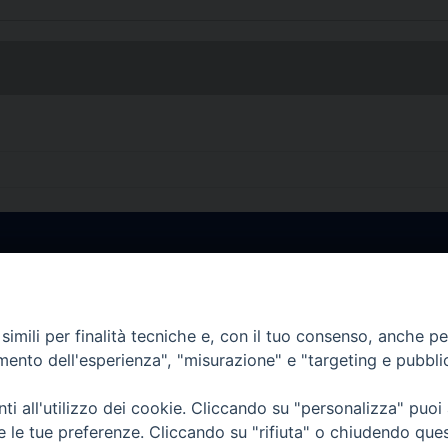
• Largo Duomo, 12 - 85
PEC ufficiale della Diocesi: diocesi.
imili per finalità tecniche e, con il tuo consenso, anche per 
amento dell'esperienza", "misurazione" e "targeting e pubbli
i all'utilizzo dei cookie. Cliccando su "personalizza" puoi
re le tue preferenze. Cliccando su "rifiuta" o chiudendo que