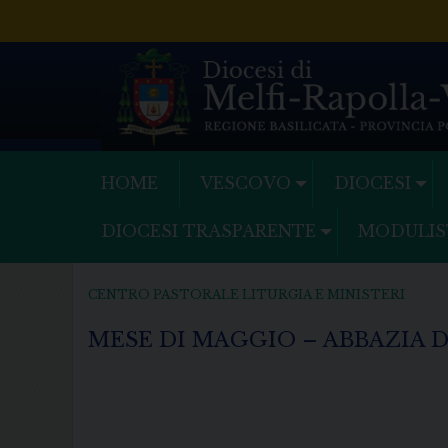
Skip
to
content
HOME
VESCOVO
DIOCESI
DIOCESI TRASPARENTE
MODULIS
CENTRO PASTORALE LITURGIA E MINISTERI
MESE DI MAGGIO – ABBAZIA D