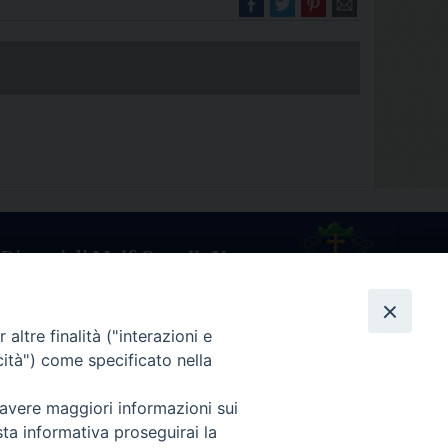
Diocesi di Melfi Rapolla Venosa
025 MELFI (PZ) • Tel. 0972238604
melfi_rapolla_venosa@legalmail.it
altre finalità ("interazioni e
cità") come specificato nella
 avere maggiori informazioni sui
sta informativa proseguirai la