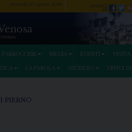
venerdì 07 agosto 2026
Facebo
Twi
PARROCCHIE
MEDIA
EVENTI
VISITA
TICA
LA PAROLA
GIUBILEO
UFFICI D
I PIERNO