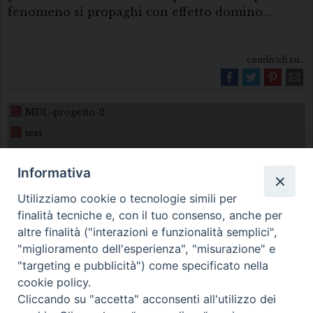
fenomeno si propaghi con effetto domino…
condividi su...
MDL-progetto-2
test
Informativa
Utilizziamo cookie o tecnologie simili per
finalità tecniche e, con il tuo consenso, anche per
altre finalità ("interazioni e funzionalità semplici",
"miglioramento dell'esperienza", "misurazione" e
Diocesi di Melfi Rapolla Venosa
"targeting e pubblicità") come specificato nella
cookie policy.
• Largo Duomo, 12 - 85025 MELFI (PZ) •
Cliccando su "accetta" acconsenti all'utilizzo dei
Tel. 0972238604