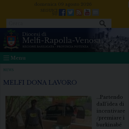
Skip
domenica 09 agosto 2026
to
Facebook
Twitter
Feeds
Youtube
Mail
content
Cerca
Menu
NEWS
MELFI DONA LAVORO
…Partendo
dall’idea di
incentivare
/premiare i
burkinabé