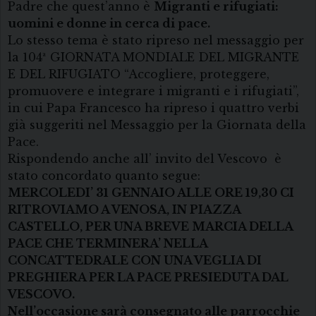
Padre che quest’anno è
Migranti e rifugiati:
uomini e donne in cerca di pace.
Lo stesso tema è stato ripreso nel messaggio per
la 104ª GIORNATA MONDIALE DEL MIGRANTE
E DEL RIFUGIATO “Accogliere, proteggere,
promuovere e integrare i migranti e i rifugiati”,
in cui Papa Francesco ha ripreso i quattro verbi
già suggeriti nel Messaggio per la Giornata della
Pace.
Rispondendo anche all’ invito del Vescovo è
stato concordato quanto segue:
MERCOLEDI’ 31 GENNAIO ALLE ORE 19,30 CI
RITROVIAMO A VENOSA, IN PIAZZA
CASTELLO, PER UNA BREVE MARCIA DELLA
PACE CHE TERMINERA’ NELLA
CONCATTEDRALE CON UNA VEGLIA DI
PREGHIERA PER LA PACE PRESIEDUTA DAL
VESCOVO.
Nell’occasione sarà consegnato alle parrocchie