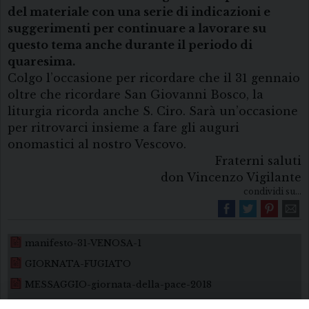
del materiale con una serie di indicazioni e
suggerimenti per continuare a lavorare su
questo tema anche durante il periodo di
quaresima.
Colgo l’occasione per ricordare che il 31 gennaio
oltre che ricordare San Giovanni Bosco, la
liturgia ricorda anche S. Ciro. Sarà un’occasione
per ritrovarci insieme a fare gli auguri
onomastici al nostro Vescovo.
Fraterni saluti
don Vincenzo Vigilante
condividi su...
manifesto-31-VENOSA-1
GIORNATA-FUGIATO
MESSAGGIO-giornata-della-pace-2018