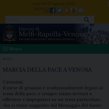
Skip
venerdì 07 agosto 2026
to
Facebook
Twitter
Feeds
Youtube
Mail
content
Cerca
Menu
NEWS
MARCIA DELLA PACE A VENOSA
Carissimi,
il mese di gennaio è tradizionalmente legato al
tema della pace, e sempre siamo invitati a
riflettere e impegnarci su un tema particolare,
che ci viene suggerito dal Messaggio del Santo