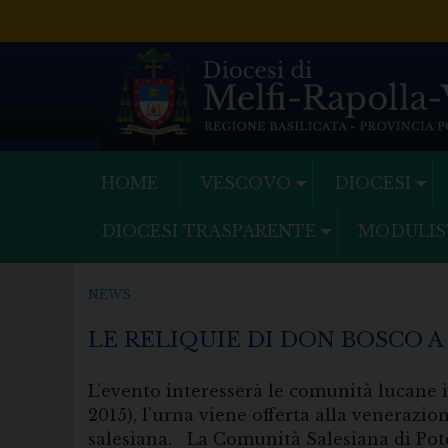
Skip
to
content
HOME
VESCOVO
DIOCESI
DIOCESI TRASPARENTE
MODULIS
NEWS
LE RELIQUIE DI DON BOSCO 
L’evento interesserà le comunità lucane i
2015), l’urna viene offerta alla venerazio
salesiana. La Comunità Salesiana di Poten