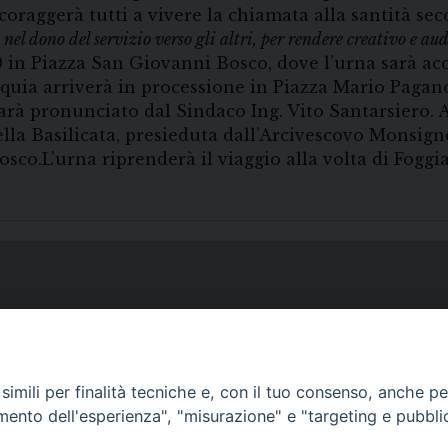
oraggerà tutti a vivere la chiamata alla santità seco
 nel dono del servizio verso gli altri, per rendere creativo e aud
 in Piazza San Giovanni Bosco, dove l’urna sarà accol
liquia arriverà in processione in Piazza Mario Pagan
arà pronunciato dal Sindaco Ing. Vito Santarsiero. 
della Basilicata, presieduta dall’Arcivescovo Monsig
co.L’urna riprenderà il viaggio alla volta di Foggia
imili per finalità tecniche e, con il tuo consenso, anche per 
amento dell'esperienza", "misurazione" e "targeting e pubbli