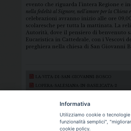
evento che riguarda l’intera Regione e inc
nella fedeltà al Signore, nell’amore per la Chiesa e
celebrazioni avranno inizio alle ore 09,00
scolaresche per tutta la mattinata. La re
Autorità, dove il pensiero di benvenuto s
Eucaristica in Cattedrale, con i Vescovi 
preghiera nella chiesa di San Giovanni Bos
LA-VITA-DI-SAN-GIOVANNI-BOSCO
LOPERA-SALESIANA-IN-BASILICATA-2
Informativa
Utilizziamo cookie o tecnologie s
funzionalità semplici", "miglior
cookie policy.