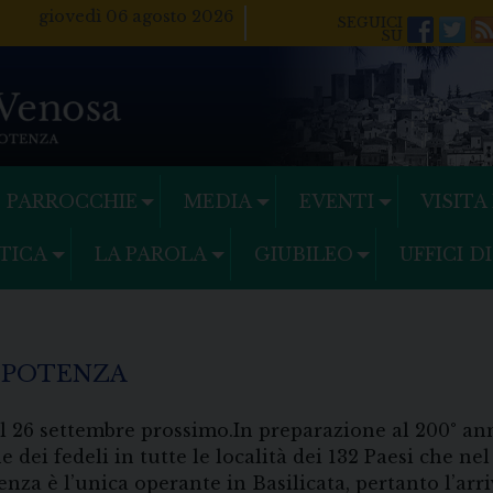
giovedì 06 agosto 2026
Facebo
Twi
PARROCCHIE
MEDIA
EVENTI
VISITA
TICA
LA PAROLA
GIUBILEO
UFFICI D
A POTENZA
l 26 settembre prossimo.In preparazione al 200° anni
ne dei fedeli in tutte le località dei 132 Paesi che
za è l’unica operante in Basilicata, pertanto l’arr