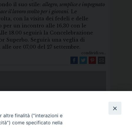
ndo il suo stile:
allegro, semplice e impegnato
ace il lavoro svolto per i giovani.
Le
ta, con la visita dei fedeli e delle
o per un incontro alle 16,30 con le
Alle 18.00 seguirà la Concelebrazione
nor Superbo. Seguirà una veglia di
 alle ore 07,00 del 27 settembre.
condividi su...
altre finalità ("interazioni e
cità") come specificato nella