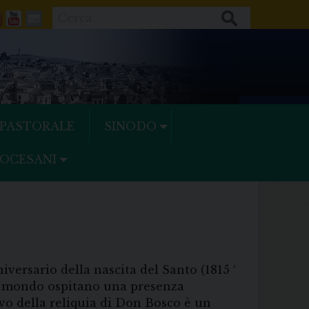
Cerca
ok
tter
Feeds
Youtube
Mail
 PASTORALE
SINODO
IOCESANI
versario della nascita del Santo (1815 ‘
 nel mondo ospitano una presenza
ivo della reliquia di Don Bosco è un