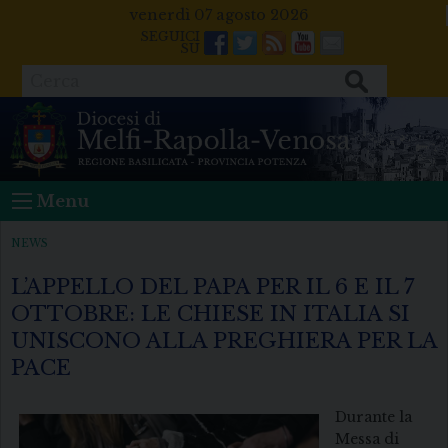
Skip
venerdì 07 agosto 2026
to
Facebook
Twitter
Feeds
Youtube
Mail
content
Cerca
Menu
NEWS
L’APPELLO DEL PAPA PER IL 6 E IL 7
OTTOBRE: LE CHIESE IN ITALIA SI
UNISCONO ALLA PREGHIERA PER LA
PACE
Durante la
Messa di