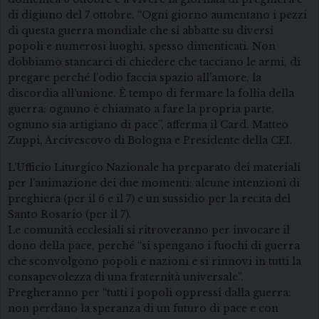
di digiuno del 7 ottobre. “Ogni giorno aumentano i pezzi
di questa guerra mondiale che si abbatte su diversi
popoli e numerosi luoghi, spesso dimenticati. Non
dobbiamo stancarci di chiedere che tacciano le armi, di
pregare perché l’odio faccia spazio all’amore, la
discordia all’unione. È tempo di fermare la follia della
guerra: ognuno è chiamato a fare la propria parte,
ognuno sia artigiano di pace”, afferma il Card. Matteo
Zuppi, Arcivescovo di Bologna e Presidente della CEI.
L’Ufficio Liturgico Nazionale ha preparato dei materiali
per l’animazione dei due momenti: alcune intenzioni di
preghiera (per il 6 e il 7) e un sussidio per la recita del
Santo Rosario (per il 7).
Le comunità ecclesiali si ritroveranno per invocare il
dono della pace, perché “si spengano i fuochi di guerra
che sconvolgono popoli e nazioni e si rinnovi in tutti la
consapevolezza di una fraternità universale”.
Pregheranno per “tutti i popoli oppressi dalla guerra:
non perdano la speranza di un futuro di pace e con