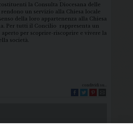
costituenti la Consulta Diocesana delle
, rendono un servizio alla Chiesa locale
el senso della loro appartenenza alla Chiesa
a. Per tutti il Concilio rappresenta un
aperto per scoprire-riscoprire e vivere la
lla società.
condividi su...