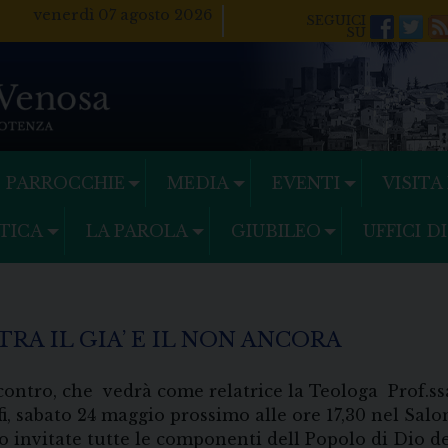
venerdì 07 agosto 2026
Facebo
Twi
PARROCCHIE
MEDIA
EVENTI
VISITA
TICA
LA PAROLA
GIUBILEO
UFFICI D
TRA IL GIA’ E IL NON ANCORA
contro, che vedrà come relatrice la Teologa Prof.
i, sabato 24 maggio prossimo alle ore 17,30 nel Sal
 invitate tutte le componenti dell Popolo di Dio del