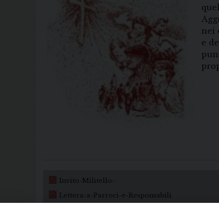
quel
Aggr
nei 
e de
punt
prop
Invito-Militello-
Lettera-a-Parroci-e-Responsabili