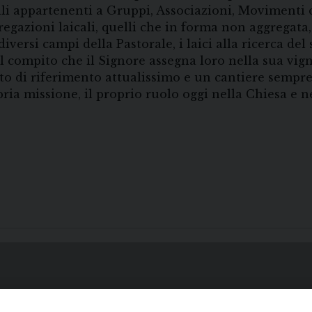
li appartenenti a Gruppi, Associazioni, Movimenti 
egazioni laicali, quelli che in forma non aggregata
diversi campi della Pastorale, i laici alla ricerca d
l compito che il Signore assegna loro nella sua vign
o di riferimento attualissimo e un cantiere sempre 
ria missione, il proprio ruolo oggi nella Chiesa e ne