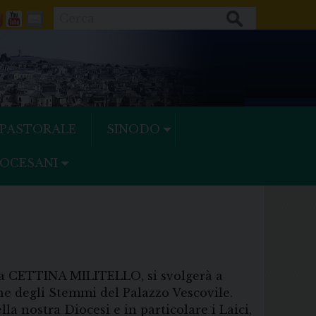
Cerca
ok
tter
Feeds
Youtube
Mail
 PASTORALE
SINODO
IOCESANI
ssa CETTINA MILITELLO, si svolgerà a
one degli Stemmi del Palazzo Vescovile.
la nostra Diocesi e in particolare i Laici,