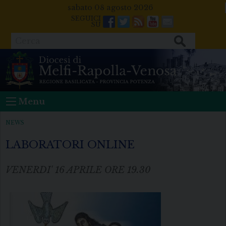
Skip
sabato 08 agosto 2026
to
Facebook
Twitter
Feeds
Youtube
Mail
content
Cerca
Menu
NEWS
LABORATORI ONLINE
VENERDI' 16 APRILE ORE 19.30