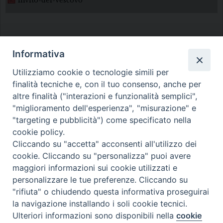
Invito-del-Vescovo
Informativa
Utilizziamo cookie o tecnologie simili per
finalità tecniche e, con il tuo consenso, anche per
Diocesi di Melfi Rapolla Venosa
altre finalità ("interazioni e funzionalità semplici",
"miglioramento dell'esperienza", "misurazione" e
• Largo Duomo, 12 - 85025 MELFI (PZ) •
"targeting e pubblicità") come specificato nella
Tel. 0972238604
cookie policy.
PEC ufficiale della Diocesi:
Cliccando su "accetta" acconsenti all'utilizzo dei
cookie. Cliccando su "personalizza" puoi avere
diocesi.melfi_rapolla_venosa@legalmail.it
maggiori informazioni sui cookie utilizzati e
personalizzare le tue preferenze. Cliccando su
"rifiuta" o chiudendo questa informativa proseguirai
la navigazione installando i soli cookie tecnici.
Ulteriori informazioni sono disponibili nella
cookie
Preferenze Cookie