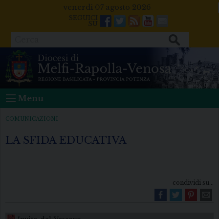
Skip
venerdì 07 agosto 2026
to
Facebook
Twitter
Feeds
Youtube
Mail
content
Cerca
Menu
COMUNICAZIONI
LA SFIDA EDUCATIVA
condividi su...