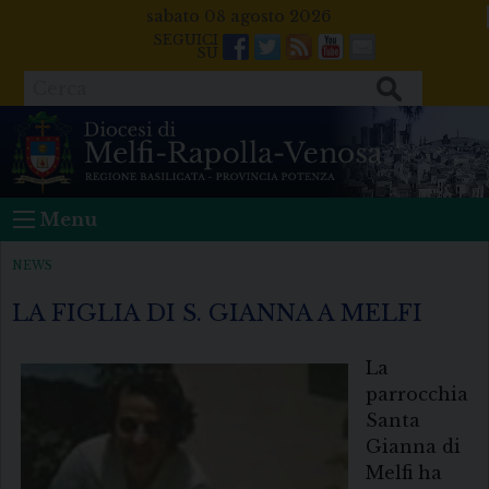
Skip
sabato 08 agosto 2026
to
Facebook
Twitter
Feeds
Youtube
Mail
content
Cerca
Menu
NEWS
LA FIGLIA DI S. GIANNA A MELFI
La
parrocchia
Santa
Gianna di
Melfi ha