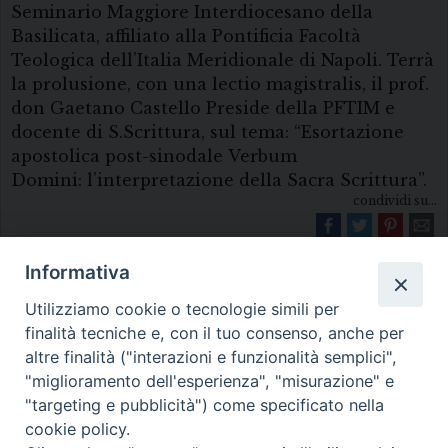
Seminario Maggiore Interdiocesano della
Basilicata, affiliato alla Pontificia Facoltà
Teologica dell’Italia Meridionale di Napoli. Terrà
la prolusione, con una lectio magistralis, il prof.
don Gaetano Castello Preside della PFTIM e
docente di S.Scrittura, sul tema: “Esortazione
apostolica post-sinodale Verbum
Domini: l’interpretazione della Sacra Scrittura”.
condividi su...
Informativa
Utilizziamo cookie o tecnologie simili per
finalità tecniche e, con il tuo consenso, anche per
altre finalità ("interazioni e funzionalità semplici",
"miglioramento dell'esperienza", "misurazione" e
Diocesi di Melfi Rapolla Venosa
"targeting e pubblicità") come specificato nella
cookie policy.
• Largo Duomo, 12 - 85025 MELFI (PZ) •