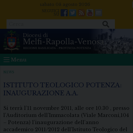
Skip
sabato 08 agosto 2026
to
Facebook
Twitter
Feeds
Youtube
Mail
content
Cerca
Menu
NEWS
ISTITUTO TEOLOGICO POTENZA:
INAUGURAZIONE A.A.
Si terrà l’11 novembre 2011, alle ore 10.30 , presso
l’Auditorium dell’Immacolata (Viale Marconi,104
– Potenza) l’inaugurazione dell’anno
accademico 2011/2012 dell’Istituto Teologico del