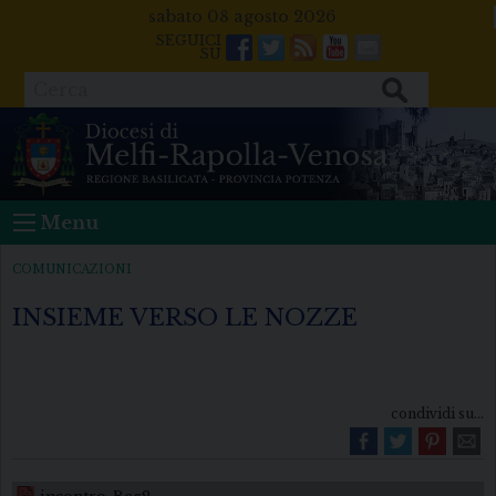
Skip
sabato 08 agosto 2026
to
Facebook
Twitter
Feeds
Youtube
Mail
content
Cerca
Menu
COMUNICAZIONI
INSIEME VERSO LE NOZZE
condividi su...