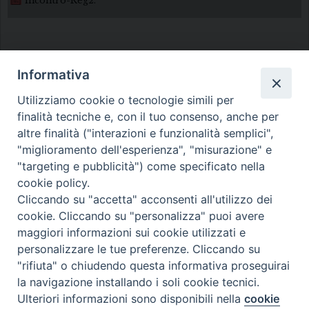
incontro-Reg2.
Informativa
Utilizziamo cookie o tecnologie simili per
finalità tecniche e, con il tuo consenso, anche per
Diocesi di Melfi Rapolla Venosa
altre finalità ("interazioni e funzionalità semplici",
"miglioramento dell'esperienza", "misurazione" e
• Largo Duomo, 12 - 85025 MELFI (PZ) •
"targeting e pubblicità") come specificato nella
Tel. 0972238604
cookie policy.
PEC ufficiale della Diocesi:
Cliccando su "accetta" acconsenti all'utilizzo dei
cookie. Cliccando su "personalizza" puoi avere
diocesi.melfi_rapolla_venosa@legalmail.it
maggiori informazioni sui cookie utilizzati e
personalizzare le tue preferenze. Cliccando su
"rifiuta" o chiudendo questa informativa proseguirai
la navigazione installando i soli cookie tecnici.
Ulteriori informazioni sono disponibili nella
cookie
Preferenze Cookie